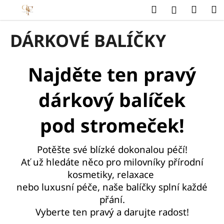
K
Přejít
Hledat
Náku
M
Přihlášení
na
o
obsah
Zpět
Zpět
košík
š
DÁRKOVÉ BALÍČKY
í
C
k
o
Najděte ten pravý
p
o
dárkový balíček
t
ř
pod stromeček!
e
b
Potěšte své blízké dokonalou péčí!
u
Ať už hledáte něco pro milovníky přírodní
j
kosmetiky, relaxace
e
nebo luxusní péče, naše balíčky splní každé
t
přání.
e
Vyberte ten pravý a darujte radost!
n