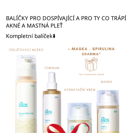
a
j
BALÍČKY PRO DOSPÍVAJÍCÍ A PRO TY CO TRÁPÍ
í
AKNÉ A MASTNÁ PLEŤ
t
Kompletní balíček⬇️
?
HLEDAT
D
o
p
o
r
u