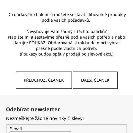
Do dárkového balení si můžete sestavit i libovolné produkty
podle vašich požadavků.
Nevyhovuje Vám žádný z těchto balíčků?
Napište mi a sestavíme přesně podle vašich potřeb a nebo
darujte POUKAZ. Obdarovaná si tak bude moci vybrat
přesně podle vlastních potřeb.
(Poukazy budou opět v prodeji po slevové akci.)
PŘEDCHOZÍ ČLÁNEK
DALŠÍ ČLÁNEK
Z
á
Odebírat newsletter
p
Nezmeškejte žádné novinky či slevy!
a
t
E-mail