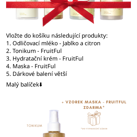
č
u
j
e
m
e
Vložte do košíku následující produkty:
1.
Odličovací mléko - Jablko a citron
2.
Tonikum - FruitFul
ILCSI
3.
Hydratační krém - FruitFul
HYDRATAČNÍ
KRÉM
4.
Maska - FruitFul
-
5.
Dárkové balení větší
PROBIOTIC
820
Malý balíček⬇️
Kč