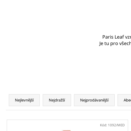
Paris Leaf vz
Je tu pro všec
Ř
a
Nejlevnější
Nejdražší
Nejprodávanější
Abe
z
e
V
n
ý
Kód:
1092/MED