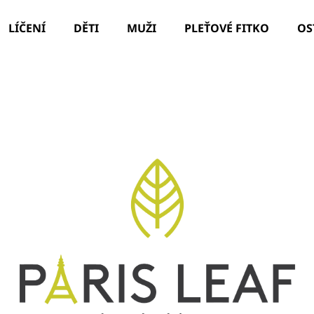
LÍČENÍ
DĚTI
MUŽI
PLEŤOVÉ FITKO
OS
Co potřebujete najít?
HLEDAT
Doporučujeme
ILCSI ČISTÍCÍ GEL - MYDLICE LÉKAŘSKÁ
PARIS LEAF HYD