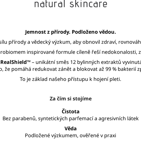
BALZÁM NA RTY
370 Kč
260 Kč
Jemnost z přírody. Podloženo vědou.
sílu přírody a vědecký výzkum, aby obnovil zdraví, rovnová
ikrobiomem inspirované formule cíleně řeší nedokonalosti, za
e
RealShield™
– unikátní směs 12 bylinných extraktů vyvin
o, že pomáhá redukovat zánět a blokovat až 99 % bakterií z
To je základ našeho přístupu k hojení pleti.
Za čím si stojíme
Čistota
Bez parabenů, syntetických parfemací a agresivních látek
Věda
Podložené výzkumem, ověřené v praxi