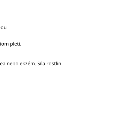
eou
iom pleti.
sacea nebo ekzém.
Síla rostlin.