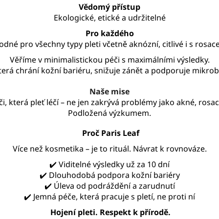
Vědomý přístup
Ekologické, etické a udržitelné
Pro každého
odné pro všechny typy pleti včetně aknózní, citlivé i s rosac
Věříme v minimalistickou péči s maximálními výsledky.
terá chrání kožní bariéru, snižuje zánět a podporuje mikrob
Naše mise
či, která pleť léčí – ne jen zakrývá problémy jako akné, ro
Podložená výzkumem.
Proč Paris Leaf
Více než kosmetika – je to rituál.
Návrat k rovnováze.
✔️ Viditelné výsledky už za 10 dní
✔️ Dlouhodobá podpora kožní bariéry
✔️ Úleva od podráždění a zarudnutí
✔️ Jemná péče, která pracuje s pletí, ne proti ní
Hojení pleti. Respekt k přírodě.