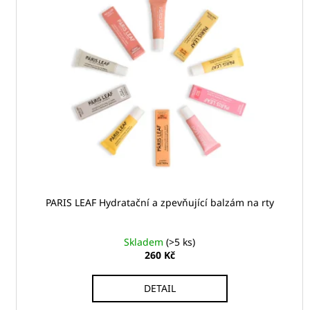
í
p
p
i
r
s
o
p
d
r
u
o
k
d
t
u
ů
k
t
ů
PARIS LEAF Hydratační a zpevňující balzám na rty
Skladem
(>5 ks)
260 Kč
DETAIL