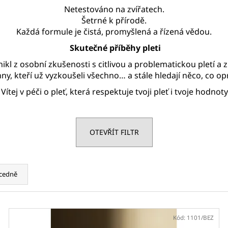
Netestováno na zvířatech.
Šetrné k přírodě.
Každá formule je čistá, promyšlená a řízená vědou.
Skutečné příběhy pleti
nikl z osobní zkušenosti s citlivou a problematickou pletí a 
hny, kteří už vyzkoušeli všechno… a stále hledají něco, co o
Vítej v péči o pleť, která respektuje tvoji pleť i tvoje hodnoty
OTEVŘÍT FILTR
cedně
Kód:
1101/BEZ