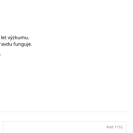
z let výzkumu.
pravdu funguje.
.
Kód:
1152