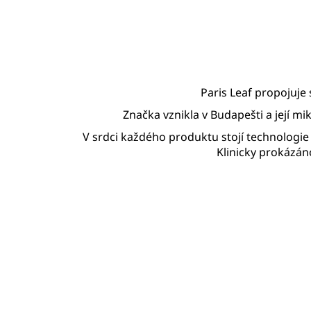
470 Kč
Paris Leaf propojuje 
Značka vznikla v Budapešti a její m
V srdci každého produktu stojí technologi
Klinicky prokázán