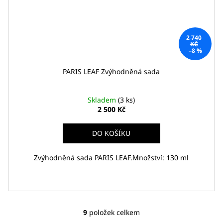
2 740
KČ
–8 %
PARIS LEAF Zvýhodněná sada
Skladem
(3 ks)
2 500 Kč
DO KOŠÍKU
Zvýhodněná sada PARIS LEAF.Množství: 130 ml
9
položek celkem
O