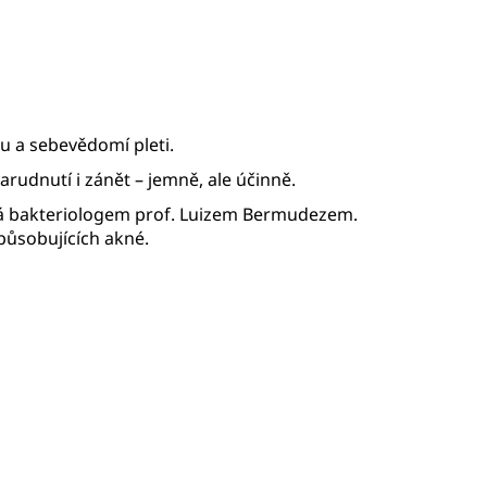
hu a sebevědomí pleti.
rudnutí i zánět – jemně, ale účinně.
utá bakteriologem prof. Luizem Bermudezem.
působujících akné.