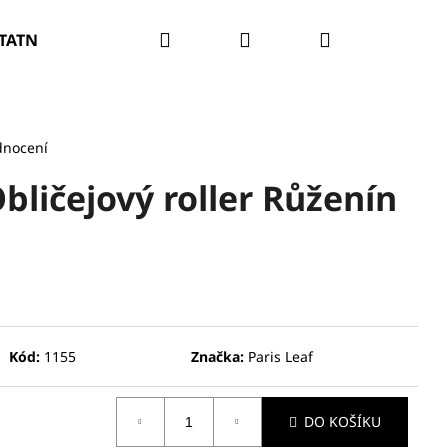
Hledat
Přihlášení
Nákupní
TATNÍ
PROBLÉM PLETI
O NÁS
VELKOOBCH
košík
dnocení
bličejový roller Růženín
Kód:
1155
Značka:
Paris Leaf
DO KOŠÍKU
RATAČNÍ A ZPEVŇUJÍCÍ