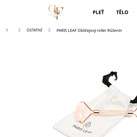
K
Přejít
na
o
PLEŤ
TĚLO
obsah
Zpět
Zpět
š
do
do
í
Domů
OSTATNÍ
PARIS LEAF Obličejový roller Růženín
k
obchodu
obchodu
SOS TYČINKA