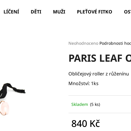
LÍČENÍ
DĚTI
MUŽI
PLEŤOVÉ FITKO
OS
Co potřebujete najít?
Průměrné
Neohodnoceno
Podrobnosti ho
hodnocení
PARIS LEAF O
produktu
HLEDAT
je
0,0
z
Obličejový roller z růženínu
5
Doporučujeme
hvězdiček.
Množství: 1ks
Skladem
(5 ks)
840 Kč
ILCSI ČISTÍCÍ GEL - MYDLICE LÉKAŘSKÁ
PARIS LEAF HYD
Měrná