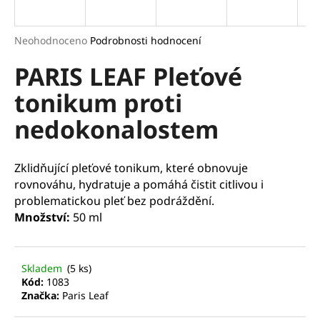
a
j
Průměrné
Neohodnoceno
Podrobnosti hodnocení
í
hodnocení
PARIS LEAF Pleťové
produktu
t
je
?
tonikum proti
0,0
z
nedokonalostem
5
hvězdiček.
HLEDAT
Zklidňující pleťové tonikum, které obnovuje
rovnováhu, hydratuje a pomáhá čistit citlivou i
problematickou pleť bez podráždění.
Množství:
50 ml
D
o
p
Skladem
(5 ks)
o
Kód:
1083
r
Značka:
Paris Leaf
u