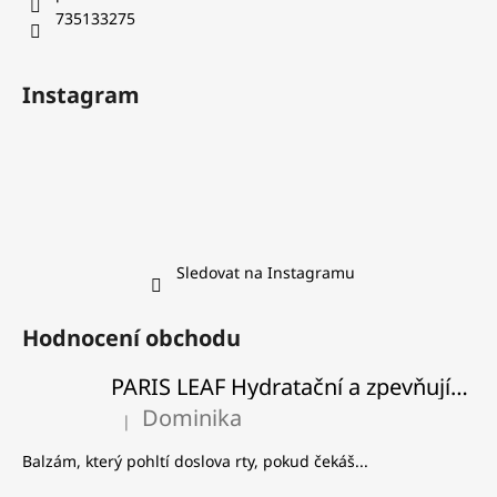
735133275
Instagram
Sledovat na Instagramu
Hodnocení obchodu
PARIS LEAF Hydratační a zpevňující balzám na rty
Dominika
|
Hodnocení produktu je 5 z 5 hvězdiček.
Balzám, který pohltí doslova rty, pokud čekáš...