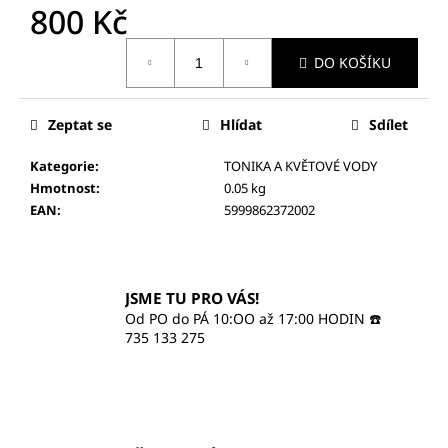
č
800 Kč
u
j
Měrná
DO KOŠÍKU
cena:
e
m
e
Zeptat se
Hlídat
Sdílet
Kategorie
:
TONIKA A KVĚTOVÉ VODY
ILCSI
ČISTÍCÍ
Hmotnost
:
0.05 kg
GEL
EAN
:
5999862372002
-
MYDLICE
LÉKAŘSKÁ
370
JSME TU PRO VÁS!
Kč
Od PO do PÁ 10:OO až 17:00 HODIN ☎️
735 133 275