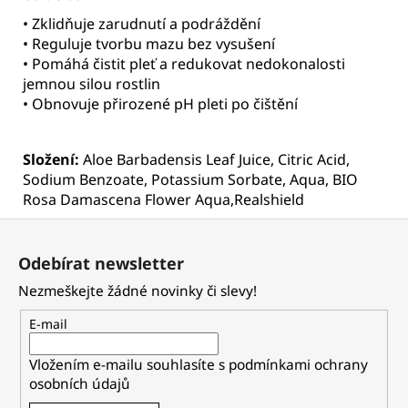
• Zklidňuje zarudnutí a podráždění
• Reguluje tvorbu mazu bez vysušení
• Pomáhá čistit pleť a redukovat nedokonalosti
jemnou silou rostlin
• Obnovuje přirozené pH pleti po čištění
Složení:
Aloe Barbadensis Leaf Juice, Citric Acid,
Sodium Benzoate, Potassium Sorbate, Aqua, BIO
Rosa Damascena Flower Aqua,Realshield
Z
á
Odebírat newsletter
p
Nezmeškejte žádné novinky či slevy!
a
t
E-mail
í
Vložením e-mailu souhlasíte s
podmínkami ochrany
osobních údajů