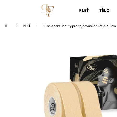
K
Přejít
na
o
PLEŤ
TĚLO
obsah
Zpět
Zpět
š
do
do
í
Domů
PLEŤ
CureTape® Beauty pro tejpování obličeje 2,5 cm
k
obchodu
obchodu
SOS TYČINKA