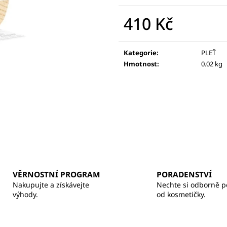
BALZÁM NA RTY
370 Kč
260 Kč
410 Kč
Měrná
cena:
Kategorie
:
PLEŤ
Hmotnost
:
0.02 kg
VĚRNOSTNÍ PROGRAM
PORADENSTVÍ
Nakupujte a získávejte
Nechte si odborně p
výhody.
od kosmetičky.