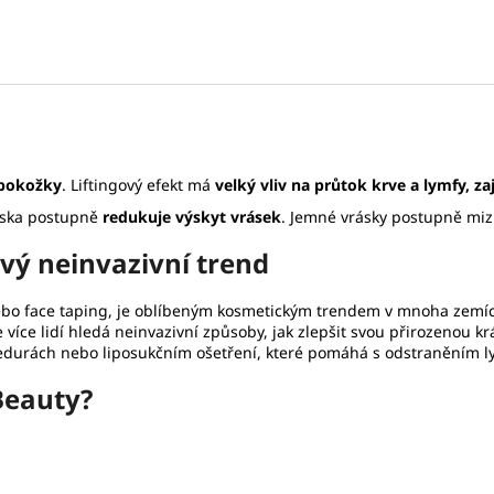
 pokožky
. Liftingový efekt má
velký vliv na průtok krve a lymfy, z
páska postupně
redukuje výskyt vrásek
. Jemné vrásky postupně miz
vý neinvazivní trend
bo face taping, je oblíbeným kosmetickým trendem v mnoha zemích,
 více lidí hledá neinvazivní způsoby, jak zlepšit svou přirozenou kr
cedurách nebo liposukčním ošetření, které pomáhá s odstraněním lym
Beauty?