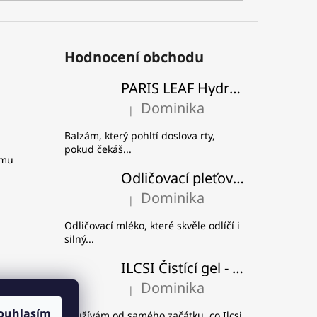
Hodnocení obchodu
PARIS LEAF Hydratační a zpevňující balzám na rty
Dominika
|
Hodnocení produktu je 5 z 5 hvězdiček.
Balzám, který pohltí doslova rty,
pokud čekáš...
amu
Odličovací pleťové mléko - Višeň a švestka
Dominika
|
Hodnocení produktu je 5 z 5 hvězdiček.
Odličovací mléko, které skvěle odlíčí i
silný...
ILCSI Čistící gel - Mydlice lékařská
Dominika
|
Hodnocení produktu je 5 z 5 hvězdiček.
ouhlasím
Používám od samého začátku, co Ilcsi