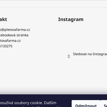
akt
Instagram
o
@
pletovafarma.cz
cebooková stránka
etovafarma.cz
5133275
Sledovat na Instagr
používá soubory cookie. Dalším
Odmítnout
S