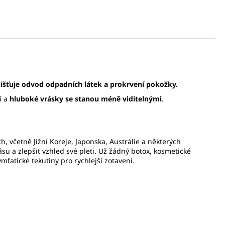
ajišťuje odvod odpadních látek a prokrvení pokožky.
í a
hluboké vrásky se stanou méně viditelnými
.
 včetně Jižní Koreje, Japonska, Austrálie a některých
ásu a zlepšit vzhled své pleti. Už žádný botox, kosmetické
fatické tekutiny pro rychlejší zotavení.