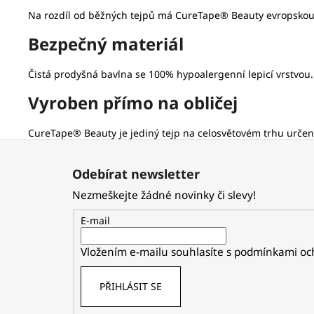
Na rozdíl od běžných tejpů má CureTape® Beauty evropskou cert
Bezpečný materiál
Čistá prodyšná bavlna se 100% hypoalergenní lepicí vrstvou
Vyroben přímo na obličej
CureTape® Beauty je jediný tejp na celosvětovém trhu určený
Z
á
Odebírat newsletter
p
Nezmeškejte žádné novinky či slevy!
a
t
E-mail
í
Vložením e-mailu souhlasíte s
podmínkami och
PŘIHLÁSIT SE