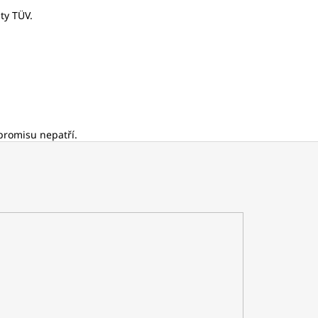
ty TÜV.
promisu nepatří.