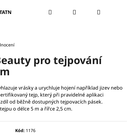
Hledat
Přihlášení
Nákupní
TATNÍ
PROBLÉM PLETI
O NÁS
SALONY
košík
dnocení
eauty pro tejpování
cm
hlazuje vrásky a urychluje hojení například jizev nebo
rtifikovaný tejp, který při pravidelné aplikaci
zdíl od běžně dostupných tejpovacích pásek.
ejpu o délce 5 m a řířce 2,5 cm.
Kód:
1176
RATAČNÍ A ZPEVŇUJÍCÍ