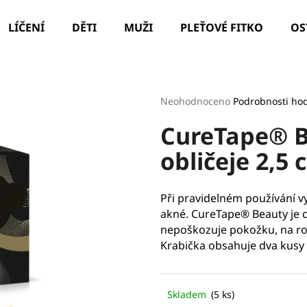
LÍČENÍ
DĚTI
MUŽI
PLEŤOVÉ FITKO
OS
Co potřebujete najít?
Průměrné
Neohodnoceno
Podrobnosti ho
hodnocení
CureTape® B
produktu
HLEDAT
je
obličeje 2,5 
0,0
z
5
Doporučujeme
hvězdiček.
Při pravidelném používání vy
akné. CureTape® Beauty je ce
nepoškozuje pokožku, na ro
Krabička obsahuje dva kusy t
Skladem
(5 ks)
ILCSI ČISTÍCÍ GEL - MYDLICE LÉKAŘSKÁ
PARIS LEAF HYD