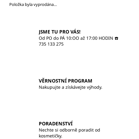
č
Položka byla vyprodána…
u
j
e
m
JSME TU PRO VÁS!
e
Od PO do PÁ 10:OO až 17:00 HODIN ☎️
735 133 275
ILCSI
HYDRATAČNÍ
KRÉM
-
PROBIOTIC
VĚRNOSTNÍ PROGRAM
820
Nakupujte a získávejte výhody.
Kč
PORADENSTVÍ
Nechte si odborně poradit od
kosmetičky.