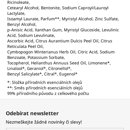
Ricinoleate,
Cetearyl Alcohol, Bentonite, Sodium Caproyl/Lauroyl
Lactylate,
Isoamyl Laurate, Parfum**, Myristyl Alcohol, Zinc Sulfate,
Benzyl Alcohol,
p-Anisic Acid, Xanthan Gum, Myristyl Glucoside, Levulinic
Acid, Sodium Levulinate,
Ascorbic Acid, Citrus Aurantium Dulcis Peel Oil, Citrus
Reticulata Peel Oil,
Cymbopogon Winterianus Herb Oil, Citric Acid, Sodium
Benzoate, Potassium Sorbate,
Tocopherol, Helianthus Annuus Seed Oil, Limonene*,
Linalool*, Geraniol*, Citronellol*,
Benzyl Salicylate*, Citral*, Eugenol*
*: Složka přírodních esenciálních olejů
**: Směs přírodních esenciálních olejů
99% přírodního původu z celkového počtu
Z
á
Odebírat newsletter
p
Nezmeškejte žádné novinky či slevy!
a