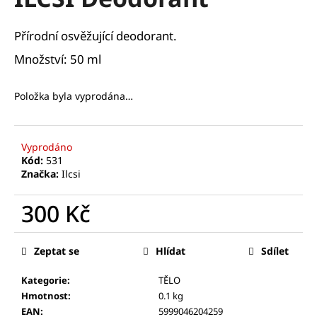
je
a
0,0
z
j
Přírodní osvěžující deodorant.
5
í
hvězdiček.
Množství: 50 ml
t
?
Položka byla vyprodána…
Vyprodáno
Kód:
531
HLEDAT
Značka:
Ilcsi
300 Kč
D
Měrná
o
cena:
Zeptat se
Hlídat
Sdílet
p
o
Kategorie
:
TĚLO
r
Hmotnost
:
0.1 kg
u
EAN
:
5999046204259