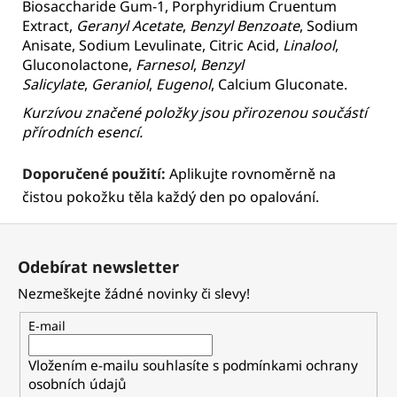
Biosaccharide Gum-1, Porphyridium Cruentum
Extract,
Geranyl Acetate
,
Benzyl Benzoate
, Sodium
Anisate, Sodium Levulinate, Citric Acid,
Linalool
,
Gluconolactone,
Farnesol
,
Benzyl
Salicylate
,
Geraniol
,
Eugenol
, Calcium Gluconate.
Kurzívou značené položky jsou přirozenou součástí
přírodních esencí.
Doporučené použití:
Aplikujte rovnoměrně na
čistou pokožku těla každý den po opalování.
Z
á
Odebírat newsletter
p
Nezmeškejte žádné novinky či slevy!
a
t
E-mail
í
Vložením e-mailu souhlasíte s
podmínkami ochrany
osobních údajů