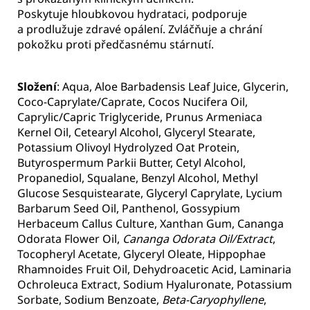
Poskytuje hloubkovou hydrataci, podporuje
a prodlužuje zdravé opálení. Zvláčňuje a chrání
pokožku proti předčasnému stárnutí.
Složení
: Aqua, Aloe Barbadensis Leaf Juice, Glycerin,
Coco-Caprylate/Caprate, Cocos Nucifera Oil,
Caprylic/Capric Triglyceride, Prunus Armeniaca
Kernel Oil, Cetearyl Alcohol, Glyceryl Stearate,
Potassium Olivoyl Hydrolyzed Oat Protein,
Butyrospermum Parkii Butter, Cetyl Alcohol,
Propanediol, Squalane, Benzyl Alcohol, Methyl
Glucose Sesquistearate, Glyceryl Caprylate, Lycium
Barbarum Seed Oil, Panthenol, Gossypium
Herbaceum Callus Culture, Xanthan Gum, Cananga
Odorata Flower Oil,
Cananga Odorata Oil/Extract
,
Tocopheryl Acetate, Glyceryl Oleate, Hippophae
Rhamnoides Fruit Oil, Dehydroacetic Acid, Laminaria
Ochroleuca Extract, Sodium Hyaluronate, Potassium
Sorbate, Sodium Benzoate,
Beta-Caryophyllene
,