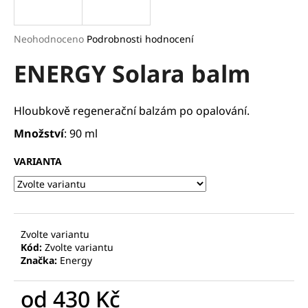
a
j
Průměrné
Neohodnoceno
Podrobnosti hodnocení
í
hodnocení
ENERGY Solara balm
produktu
t
je
?
0,0
z
Hloubkově regenerační balzám po opalování.
5
hvězdiček.
Množství
: 90 ml
HLEDAT
VARIANTA
D
o
Zvolte variantu
Kód:
Zvolte variantu
p
Značka:
Energy
o
r
od
430 Kč
u