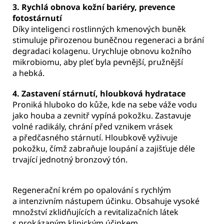
3. Rychlá obnova kožní bariéry, prevence
fotostárnutí
Díky inteligenci rostlinných kmenových buněk
stimuluje přirozenou buněčnou regeneraci a brání
degradaci kolagenu. Urychluje obnovu kožního
mikrobiomu, aby pleť byla pevnější, pružnější
a hebká.
4. Zastavení stárnutí, hloubková hydratace
Proniká hluboko do kůže, kde na sebe váže vodu
jako houba a zevnitř vypíná pokožku. Zastavuje
volné radikály, chrání před vznikem vrásek
a předčasného stárnutí. Hloubkově vyživuje
pokožku, čímž zabraňuje loupání a zajišťuje déle
trvající jednotný bronzový tón.
Regenerační krém po opalování s rychlým
a intenzivním nástupem účinku. Obsahuje vysoké
množství zklidňujících a revitalizačních látek
s prokázaným klinickým účinkem.