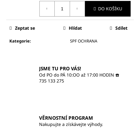
č
Měrná
u
DO KOŠÍKU
cena:
j
e
m
Zeptat se
Hlídat
Sdílet
e
Kategorie
:
SPF OCHRANA
ILCSI
ČISTÍCÍ
GEL
JSME TU PRO VÁS!
-
MYDLICE
Od PO do PÁ 10:OO až 17:00 HODIN ☎️
LÉKAŘSKÁ
735 133 275
370
Kč
VĚRNOSTNÍ PROGRAM
Nakupujte a získávejte výhody.