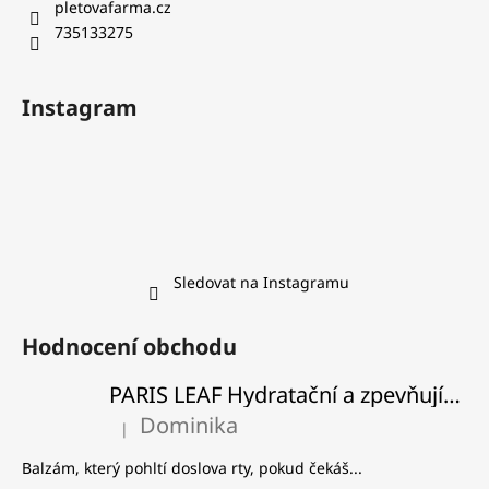
pletovafarma.cz
735133275
Instagram
Sledovat na Instagramu
Hodnocení obchodu
PARIS LEAF Hydratační a zpevňující balzám na rty
Dominika
|
Hodnocení produktu je 5 z 5 hvězdiček.
Balzám, který pohltí doslova rty, pokud čekáš...