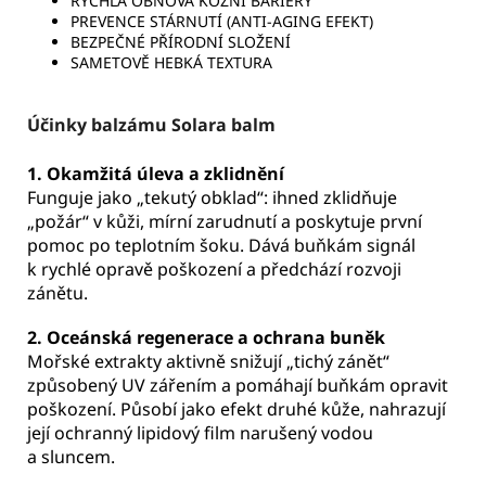
RYCHLÁ OBNOVA KOŽNÍ BARIÉRY
PREVENCE STÁRNUTÍ (ANTI-AGING EFEKT)
BEZPEČNÉ PŘÍRODNÍ SLOŽENÍ
SAMETOVĚ HEBKÁ TEXTURA
Účinky balzámu Solara balm
1. Okamžitá úleva a zklidnění
Funguje jako „tekutý obklad“: ihned zklidňuje
„požár“ v kůži, mírní zarudnutí a poskytuje první
pomoc po teplotním šoku. Dává buňkám signál
k rychlé opravě poškození a předchází rozvoji
zánětu.
2. Oceánská regenerace a ochrana buněk
Mořské extrakty aktivně snižují „tichý zánět“
způsobený UV zářením a pomáhají buňkám opravit
poškození. Působí jako efekt druhé kůže, nahrazují
její ochranný lipidový film narušený vodou
a sluncem.