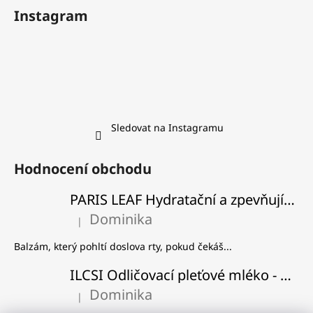
Instagram
Sledovat na Instagramu
Hodnocení obchodu
PARIS LEAF Hydratační a zpevňující balzám na rty
Dominika
|
Hodnocení produktu je 5 z 5 hvězdiček.
Balzám, který pohltí doslova rty, pokud čekáš...
ILCSI Odličovací pleťové mléko - Višeň a švestka
Dominika
|
Hodnocení produktu je 5 z 5 hvězdiček.