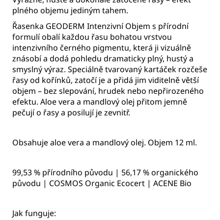
plného objemu jediným tahem.
Řasenka GEODERM Intenzivní Objem s přírodní
formulí obalí každou řasu bohatou vrstvou
intenzivního černého pigmentu, která ji vizuálně
znásobí a dodá pohledu dramaticky plný, hustý a
smyslný výraz. Speciálně tvarovaný kartáček rozčeše
řasy od kořínků, zatočí je a přidá jim viditelně větší
objem – bez slepování, hrudek nebo nepřirozeného
efektu. Aloe vera a mandlový olej přitom jemně
pečují o řasy a posilují je zevnitř.
Obsahuje aloe vera a mandlový olej. Objem 12 ml.
99,53 % přírodního původu | 56,17 % organického
původu | COSMOS Organic Ecocert | ACENE Bio
Jak funguje: