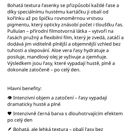
Bohatá textura řasenky se přizpůsobí každé řase a
díky speciálnímu hustému kartáčku ji obalí od
kořínku až po špičku rovnoměrnou vrstvou
pigmentu, který opticky znásobí počet i tloušťku řas.
Pullulan – přírodní filmotvorná látka – vytvoří na
řasách pružný a flexibilní film, který je zvedá, zatáčí a
dodává jim viditelně plnější a objemnější vzhled bez
tuhosti a slepování. Aloe vera řasy hydratuje a
posiluje, mandlový olej je vyživuje a zjemňuje.
Výsledkem jsou řasy, které vypadají hustě, plně a
dokonale zatočeně – po celý den.
Hlavní benefity:
👁️ Intenzivní objem a zatočení – řasy vypadají
dramaticky husté a plné
🖤 Intenzivně černá barva s dlouhotrvajícím efektem
po celý den
🪶 Bohatá, ale lehká textura – obalí řasy bez