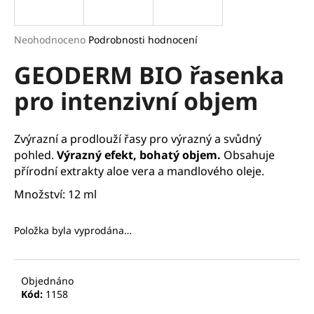
a
j
Průměrné
Neohodnoceno
Podrobnosti hodnocení
í
hodnocení
GEODERM BIO řasenka
produktu
t
je
?
pro intenzivní objem
0,0
z
5
hvězdiček.
Zvýrazní a prodlouží řasy pro výrazný a svůdný
pohled.
Výrazný efekt, bohatý objem.
Obsahuje
HLEDAT
přírodní extrakty aloe vera a mandlového oleje.
Množství: 12 ml
D
Položka byla vyprodána…
o
p
o
Objednáno
r
Kód:
1158
u