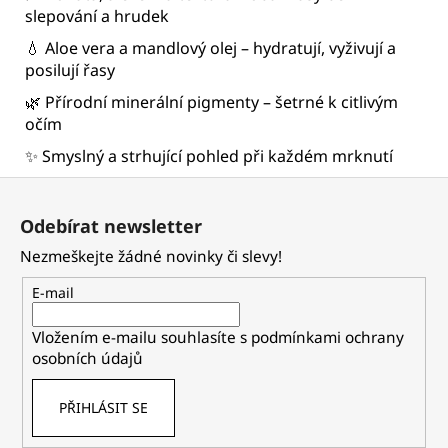
slepování a hrudek
💧 Aloe vera a mandlový olej – hydratují, vyživují a
posilují řasy
🌿 Přírodní minerální pigmenty – šetrné k citlivým
očím
✨ Smyslný a strhující pohled při každém mrknutí
Z
á
Odebírat newsletter
p
Nezmeškejte žádné novinky či slevy!
a
t
E-mail
í
Vložením e-mailu souhlasíte s
podmínkami ochrany
osobních údajů
PŘIHLÁSIT SE