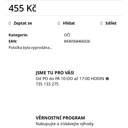
č
455 Kč
u
j
Měrná
e
cena:
Zeptat se
Hlídat
Sdílet
m
e
Kategorie
:
OČI
EAN
:
8436568466026
Položka byla vyprodána…
SOS
TYČINKA
470
Kč
JSME TU PRO VÁS!
Od PO do PÁ 10:OO až 17:00 HODIN ☎️
735 133 275
VĚRNOSTNÍ PROGRAM
Nakupujte a získávejte výhody.