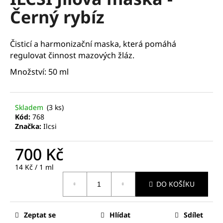
je
a
Černý rybíz
0,0
z
j
5
í
hvězdiček.
Čisticí a harmonizační maska, která pomáhá
t
regulovat činnost mazových žláz.
?
Množství: 50 ml
Skladem
(3 ks)
HLEDAT
Kód:
768
Značka:
Ilcsi
700 Kč
D
Měrná
14 Kč / 1 ml
o
cena:
p
DO KOŠÍKU
o
r
u
Zeptat se
Hlídat
Sdílet