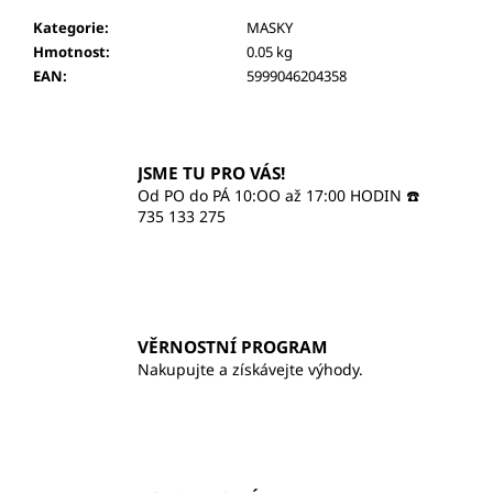
č
u
Kategorie
:
MASKY
j
Hmotnost
:
0.05 kg
e
EAN
:
5999046204358
m
e
JSME TU PRO VÁS!
GEODERM
Od PO do PÁ 10:OO až 17:00 HODIN ☎️
BIO
735 133 275
TÓNOVANÝ
OPALOVACÍ
KRÉM
SPF
30
555
VĚRNOSTNÍ PROGRAM
Kč
Nakupujte a získávejte výhody.