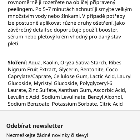
rovnoměrně ji rozetřete na obličej připravený
peelingem. Po 5–7 minutách schnutí ji smyjte velkým
množstvím vody nebo žínkami. V případě potřeby
lze postupně aplikovat různé druhy ošetření. Jako
závěrečný detail se doporučuje použít booster,
sérum nebo pleťový krém vhodný pro daný stav
pleti.
Složení:
Aqua, Kaolin, Oryza Sativa Starch, Ribes
Nigrum Fruit Extract, Glycerin, Bentonite, Coco-
Caprylate/Caprate, Cellulose Gum, Lactic Acid, Lauryl
Glucoside, Myristyl Glucoside, Polyglyceryl-6
Laurate, Zinc Sulfate, Xanthan Gum, Ascorbic Acid,
Levulinic Acid, Sodium Levulinate, Benzyl Alcohol,
Sodium Benzoate, Potassium Sorbate, Citric Acid
Z
á
Odebírat newsletter
p
Nezmeškejte žádné novinky či slevy!
a