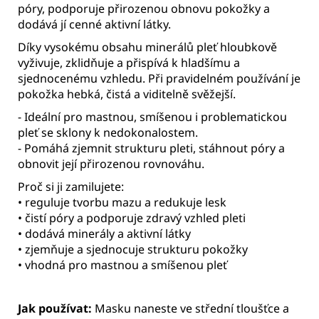
póry, podporuje přirozenou obnovu pokožky a
dodává jí cenné aktivní látky.
Díky vysokému obsahu minerálů pleť hloubkově
vyživuje, zklidňuje a přispívá k hladšímu a
sjednocenému vzhledu. Při pravidelném používání je
pokožka hebká, čistá a viditelně svěžejší.
- Ideální pro mastnou, smíšenou i problematickou
pleť se sklony k nedokonalostem.
- Pomáhá zjemnit strukturu pleti, stáhnout póry a
obnovit její přirozenou rovnováhu.
Proč si ji zamilujete:
• reguluje tvorbu mazu a redukuje lesk
• čistí póry a podporuje zdravý vzhled pleti
• dodává minerály a aktivní látky
• zjemňuje a sjednocuje strukturu pokožky
• vhodná pro mastnou a smíšenou pleť
Jak používat:
Masku naneste ve střední tloušťce a