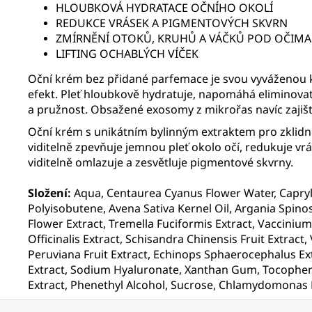
HLOUBKOVÁ HYDRATACE OČNÍHO OKOLÍ
REDUKCE VRÁSEK A PIGMENTOVÝCH SKVRN
ZMÍRNĚNÍ OTOKŮ, KRUHŮ A VÁČKŮ POD OČIMA
LIFTING OCHABLÝCH VÍČEK
Oční krém bez přidané parfemace je svou vyváženou kom
efekt. Pleť hloubkově hydratuje, napomáhá eliminovat
a pružnost. Obsažené exosomy z mikrořas navíc zajišťu
Oční krém s unikátním bylinným extraktem pro zklidně
viditelně zpevňuje jemnou pleť okolo očí, redukuje vrá
viditelně omlazuje a zesvětluje pigmentové skvrny.
Složení:
Aqua, Centaurea Cyanus Flower Water, Capryli
Polyisobutene, Avena Sativa Kernel Oil, Argania Spinosa
Flower Extract, Tremella Fuciformis Extract, Vacciniu
Officinalis Extract, Schisandra Chinensis Fruit Extract
Peruviana Fruit Extract, Echinops Sphaerocephalus Extr
Extract, Sodium Hyaluronate, Xanthan Gum, Tocophery
Extract, Phenethyl Alcohol, Sucrose, Chlamydomonas Re
Z