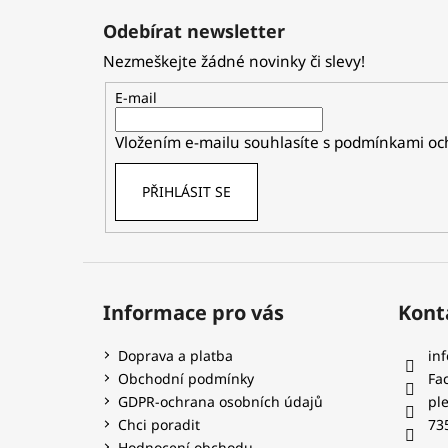
á
Odebírat newsletter
p
Nezmeškejte žádné novinky či slevy!
a
t
E-mail
í
Vložením e-mailu souhlasíte s
podmínkami och
PŘIHLÁSIT SE
Informace pro vás
Kont
Doprava a platba
inf
Obchodní podmínky
Fa
GDPR-ochrana osobních údajů
pl
Chci poradit
73
Hodnocení obchodu