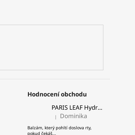
Hodnocení obchodu
PARIS LEAF Hydratační a zpevňující balzám na rty
Dominika
|
Hodnocení produktu je 5 z 5 hvězdiček.
Balzám, který pohltí doslova rty,
pokud čekáš...