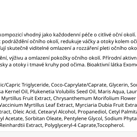
pozicí vhodný jako každodenní péče o citlivé oční okolí. M
 podráždění očního okolí, redukuje váčky a otoky kolem očí
jí skutečně viditelné omlazení a rozzáření pleti očního oko
ní, výživu a omlazení pokožky očního okolí. Přírodní aktiv
sky a otoky i tmavé kruhy pod očima. Bioaktivní látka Exome
c/Capric Triglyceride, Coco-Caprylate/Caprate, Glycerin, So
 Kernel Oil, Plukenetia Volubilis Seed Oil, Maris Aqua, Laur
m Myrtillus Fruit Extract, Chrysanthemum Morifolium Flower E
, Vaccinium Myrtillus Leaf Extract, Myrciaria Dubia Fruit Ex
act, Oleic Acid, Cetearyl Alcohol, Propanediol, Cetyl Palmit
l Acetate, Sorbitan Oleate, Pentylene Glycol, Sodium Phyt
inhardtii Extract, Polyglyceryl-4 Caprate,Tocopherol.