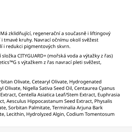
á zklidňující, regenerační a současně i liftingový
 i tmavé kruhy. Navrací očnímu okolí svěžest
lí i redukci pigmentových skvrn.
ní složka CITYGUARD+ (mořská voda a výtažky z řas)
tics™G s výtažkem z řas navrací pleti svěžest,
rbitan Olivate, Cetearyl Olivate, Hydrogenated
yl Olivate, Nigella Sativa Seed Oil, Centaurea Cyanus
xtract, Centella Asiatica Leaf/Stem Extract, Euphrasia
tract, Aesculus Hippocastanum Seed Extract, Physalis
ate, Sorbitan Palmitate, Terminalia Arjuna Bark
ate, Lecithin, Hydrolyzed Algin, Codium Tomentosum