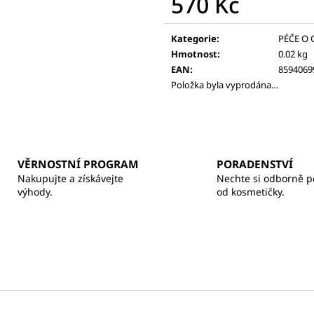
570 Kč
BALZÁM NA RTY
370 Kč
260 Kč
Měrná
cena:
Kategorie
:
PÉČE O 
Hmotnost
:
0.02 kg
EAN
:
8594069
Položka byla vyprodána…
VĚRNOSTNÍ PROGRAM
PORADENSTVÍ
Nakupujte a získávejte
Nechte si odborně p
výhody.
od kosmetičky.