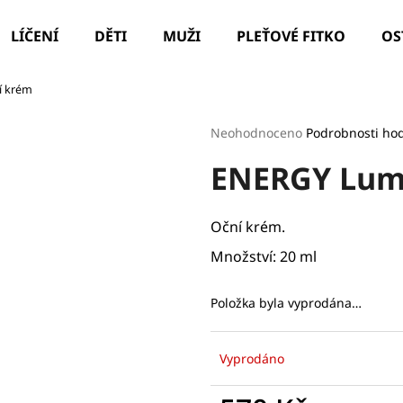
LÍČENÍ
DĚTI
MUŽI
PLEŤOVÉ FITKO
OS
í krém
Co potřebujete najít?
Průměrné
Neohodnoceno
Podrobnosti ho
hodnocení
ENERGY Lum
produktu
HLEDAT
je
0,0
z
Oční krém.
5
Doporučujeme
hvězdiček.
Množství: 20 ml
Položka byla vyprodána…
Vyprodáno
ILCSI ČISTÍCÍ GEL - MYDLICE LÉKAŘSKÁ
PARIS LEAF HYD