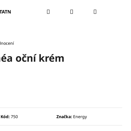
Hledat
Přihlášení
Nákupní
TATNÍ
PROBLÉM PLETI
O NÁS
VELKOOBCH
košík
dnocení
éa oční krém
Kód:
750
Značka:
Energy
RATAČNÍ A ZPEVŇUJÍCÍ