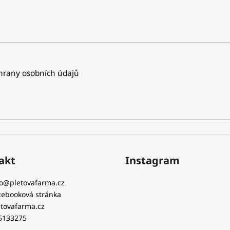
rany osobních údajů
akt
Instagram
o
@
pletovafarma.cz
cebooková stránka
etovafarma.cz
5133275