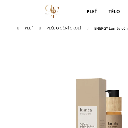
K
Přejít
na
o
PLEŤ
TĚLO
obsah
Zpět
Zpět
š
do
do
í
Domů
PLEŤ
PÉČE O OČNÍ OKOLÍ
ENERGY Luméa očn
k
obchodu
obchodu
SOS TYČINKA