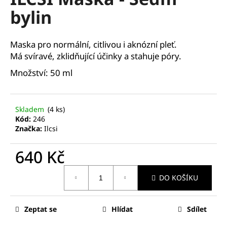
je
a
bylin
5,0
z
j
5
í
hvězdiček.
Maska pro normální, citlivou i aknózní pleť.
t
Má svíravé, zklidňující účinky a stahuje póry.
?
Množství: 50 ml
Skladem
(4 ks)
HLEDAT
Kód:
246
Značka:
Ilcsi
640 Kč
D
Měrná
o
DO KOŠÍKU
cena:
p
o
r
Zeptat se
Hlídat
Sdílet
u