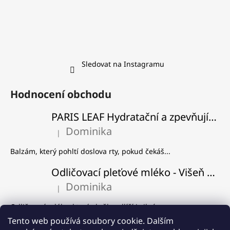
Sledovat na Instagramu
Hodnocení obchodu
PARIS LEAF Hydratační a zpevňující balzám na rty
Dominika
|
Hodnocení produktu je 5 z 5 hvězdiček.
Balzám, který pohltí doslova rty, pokud čekáš...
Odličovací pleťové mléko - Višeň a švestka
Dominika
|
Hodnocení produktu je 5 z 5 hvězdiček.
Odličovací mléko, které skvěle odlíčí i silný...
Tento web používá soubory cookie. Dalším
ILCSI Čistící gel - Mydlice lékařská