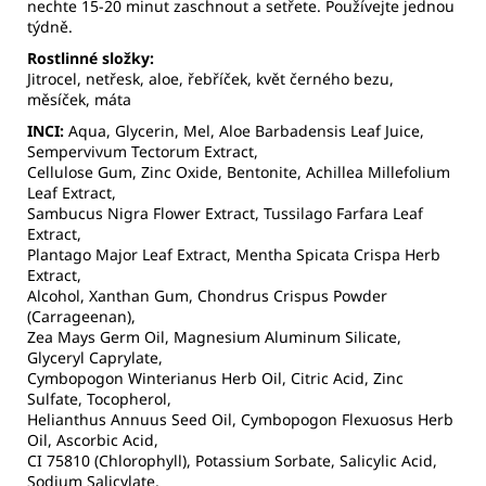
nechte 15-20 minut zaschnout a setřete. Používejte jednou
týdně.
Rostlinné složky:
Jitrocel, netřesk, aloe, řebříček, květ černého bezu,
měsíček, máta
INCI:
Aqua, Glycerin, Mel, Aloe Barbadensis Leaf Juice,
Sempervivum Tectorum Extract,
Cellulose Gum, Zinc Oxide, Bentonite, Achillea Millefolium
Leaf Extract,
Sambucus Nigra Flower Extract, Tussilago Farfara Leaf
Extract,
Plantago Major Leaf Extract, Mentha Spicata Crispa Herb
Extract,
Alcohol, Xanthan Gum, Chondrus Crispus Powder
(Carrageenan),
Zea Mays Germ Oil, Magnesium Aluminum Silicate,
Glyceryl Caprylate,
Cymbopogon Winterianus Herb Oil, Citric Acid, Zinc
Sulfate, Tocopherol,
Helianthus Annuus Seed Oil, Cymbopogon Flexuosus Herb
Oil, Ascorbic Acid,
CI 75810 (Chlorophyll), Potassium Sorbate, Salicylic Acid,
Sodium Salicylate,