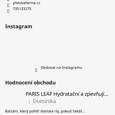
pletovafarma.cz
735133275
Instagram
Sledovat na Instagramu
Hodnocení obchodu
PARIS LEAF Hydratační a zpevňující balzám na rty
Dominika
|
Hodnocení produktu je 5 z 5 hvězdiček.
Balzám, který pohltí doslova rty, pokud čekáš...