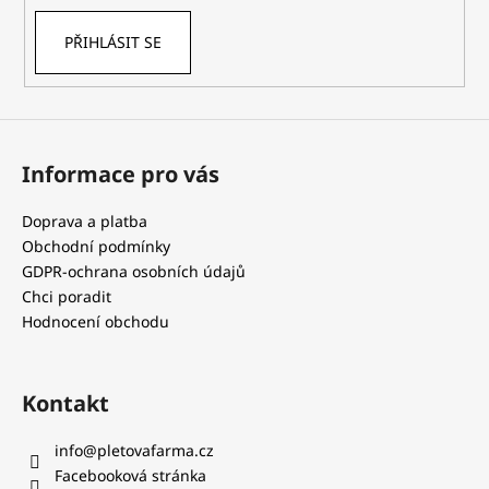
k
PŘIHLÁSIT SE
y
v
ý
p
i
s
Informace pro vás
u
Doprava a platba
Obchodní podmínky
GDPR-ochrana osobních údajů
Chci poradit
Hodnocení obchodu
Kontakt
info
@
pletovafarma.cz
Facebooková stránka