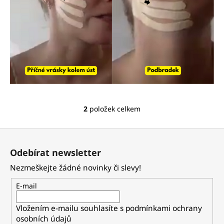
2
položek celkem
O
v
Z
l
á
á
Odebírat newsletter
d
p
a
Nezmeškejte žádné novinky či slevy!
a
c
t
E-mail
í
í
p
Vložením e-mailu souhlasíte s
podmínkami ochrany
r
osobních údajů
v