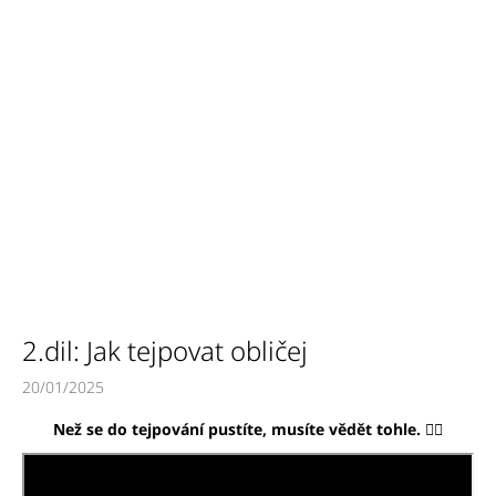
a
j
í
t
?
HLEDAT
2.dil: Jak tejpovat obličej
D
o
20/01/2025
p
o
Než se do tejpování pustíte, musíte vědět tohle. 👇🏼
r
u