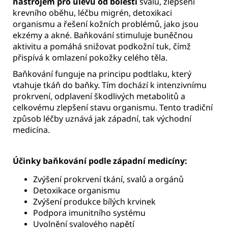
nástrojem pro úlevu od bolesti
svalů, zlepšení
krevního oběhu, léčbu migrén, detoxikaci
organismu a řešení kožních problémů, jako jsou
ekzémy a akné. Baňkování stimuluje buněčnou
aktivitu a pomáhá snižovat podkožní tuk, čímž
přispívá k omlazení pokožky celého těla.
Baňkování funguje na principu podtlaku, který
vtahuje tkáň do baňky. Tím dochází k intenzivnímu
prokrvení, odplavení škodlivých metabolitů a
celkovému zlepšení stavu organismu. Tento tradiční
způsob léčby uznává jak západní, tak východní
medicína.
Účinky baňkování podle západní medicíny:
Zvýšení prokrvení tkání, svalů a orgánů
Detoxikace organismu
Zvýšení produkce bílých krvinek
Podpora imunitního systému
Uvolnění svalového napětí