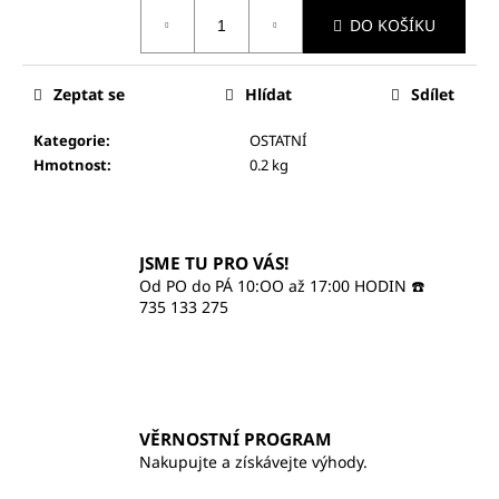
č
cena:
u
DO KOŠÍKU
j
e
Zeptat se
Hlídat
Sdílet
m
e
Kategorie
:
OSTATNÍ
Hmotnost
:
0.2 kg
PARIS
LEAF
HYDRATAČNÍ
A
JSME TU PRO VÁS!
ZPEVŇUJÍCÍ
BALZÁM
Od PO do PÁ 10:OO až 17:00 HODIN ☎️
NA
735 133 275
RTY
260
Kč
VĚRNOSTNÍ PROGRAM
Nakupujte a získávejte výhody.