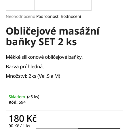
a
j
Průměrné
Neohodnoceno
Podrobnosti hodnocení
í
hodnocení
Obličejové masážní
produktu
t
je
?
baňky SET 2 ks
0,0
z
5
hvězdiček.
Měkké silikonové obličejové baňky.
Barva průhledná.
HLEDAT
Množství: 2ks (Vel.S a M)
D
Skladem
(>5 ks)
o
Kód:
594
p
o
180 Kč
r
u
Měrná
90 Kč / 1 ks