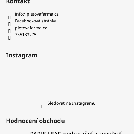
Kontakt
info
@
pletovafarma.cz
Facebooková stránka
pletovafarma.cz
735133275
Instagram
Sledovat na Instagramu
Hodnocení obchodu
PARIS LEAF Hydratační a zpevňující balzám na rty