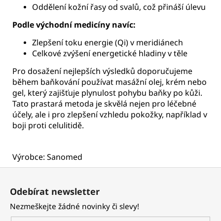
Oddělení kožní řasy od svalů, což přináší úlevu
Podle východní medicíny navíc:
Zlepšení toku energie (Qi) v meridiánech
Celkové zvýšení energetické hladiny v těle
Pro dosažení nejlepších výsledků doporučujeme
během baňkování používat masážní olej, krém nebo
gel, který zajišťuje plynulost pohybu baňky po kůži.
Tato prastará metoda je skvělá nejen pro léčebné
účely, ale i pro zlepšení vzhledu pokožky, například v
boji proti celulitidě.
Výrobce: Sanomed
Z
á
Odebírat newsletter
p
Nezmeškejte žádné novinky či slevy!
a