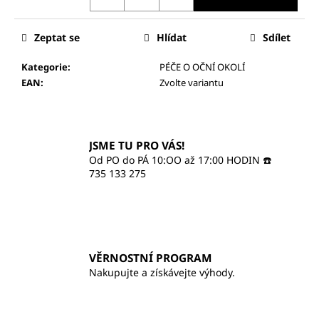
č
u
j
Zeptat se
Hlídat
Sdílet
e
m
Kategorie
:
PÉČE O OČNÍ OKOLÍ
e
EAN
:
Zvolte variantu
ILCSI
HYDRATAČNÍ
JSME TU PRO VÁS!
KRÉM
-
Od PO do PÁ 10:OO až 17:00 HODIN ☎️
PROBIOTIC
735 133 275
820
Kč
VĚRNOSTNÍ PROGRAM
Nakupujte a získávejte výhody.