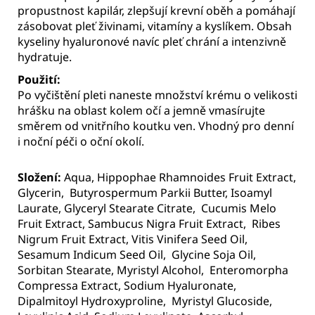
propustnost kapilár, zlepšují krevní oběh a pomáhají
zásobovat pleť živinami, vitamíny a kyslíkem. Obsah
kyseliny hyaluronové navíc pleť chrání a intenzivně
hydratuje.
Použití:
Po vyčištění pleti naneste množství krému o velikosti
hrášku na
oblast kolem očí a jemně vmasírujte
směrem od vnitřního koutku ven.
Vhodný pro denní
i noční péči o oční okolí.
Složení:
Aqua, Hippophae Rhamnoides Fruit Extract,
Glycerin,
Butyrospermum Parkii Butter, Isoamyl
Laurate, Glyceryl Stearate Citrate,
Cucumis Melo
Fruit Extract, Sambucus Nigra Fruit Extract,
Ribes
Nigrum Fruit Extract, Vitis Vinifera Seed Oil,
Sesamum Indicum Seed Oil,
Glycine Soja Oil,
Sorbitan Stearate, Myristyl Alcohol,
Enteromorpha
Compressa Extract, Sodium Hyaluronate,
Dipalmitoyl Hydroxyproline,
Myristyl Glucoside,