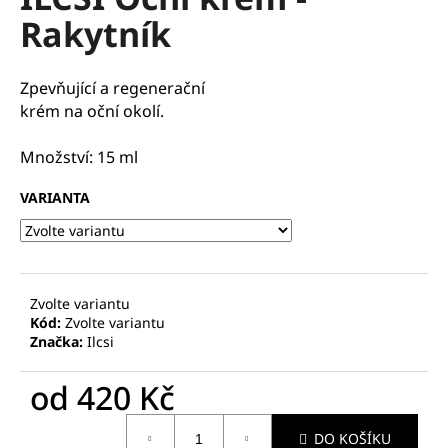
je
a
Rakytník
5,0
z
j
5
í
hvězdiček.
Zpevňující a regenerační
t
krém na oční okolí.
?
Množství: 15 ml
VARIANTA
HLEDAT
Zvolte variantu
D
Kód:
Zvolte variantu
o
Značka:
Ilcsi
p
o
od
420 Kč
r
Měrná
u
DO KOŠÍKU
cena: