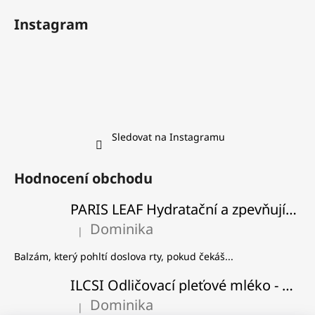
Instagram
Sledovat na Instagramu
Hodnocení obchodu
PARIS LEAF Hydratační a zpevňující balzám na rty
Dominika
|
Hodnocení produktu je 5 z 5 hvězdiček.
Balzám, který pohltí doslova rty, pokud čekáš...
ILCSI Odličovací pleťové mléko - Višeň a švestka
Dominika
|
Hodnocení produktu je 5 z 5 hvězdiček.