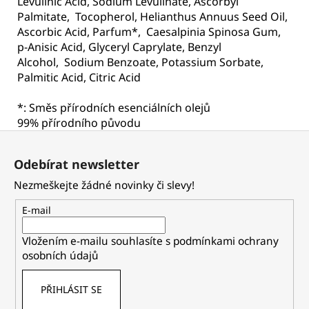
Levulinic Acid, Sodium Levulinate, Ascorbyl
Palmitate,
Tocopherol, Helianthus Annuus Seed Oil,
Ascorbic Acid, Parfum*,
Caesalpinia Spinosa Gum,
p-Anisic Acid, Glyceryl Caprylate, Benzyl
Alcohol,
Sodium Benzoate, Potassium Sorbate,
Palmitic Acid, Citric Acid
*: Směs přírodních esenciálních olejů
99% přírodního původu
Z
á
Odebírat newsletter
p
Nezmeškejte žádné novinky či slevy!
a
t
E-mail
í
Vložením e-mailu souhlasíte s
podmínkami ochrany
osobních údajů
PŘIHLÁSIT SE