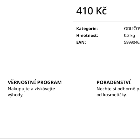
BALZÁM NA RTY
370 Kč
410 Kč
260 Kč
Měrná
cena:
Kategorie
:
ODLIČOV
Hmotnost
:
0.2 kg
EAN
:
5999046
VĚRNOSTNÍ PROGRAM
PORADENSTVÍ
Nakupujte a získávejte
Nechte si odborně p
výhody.
od kosmetičky.