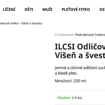
LÍČENÍ
DĚTI
MUŽI
PLEŤOVÉ FITKO
OS
pleťové mléko - Višeň a švestka
Co potřebujete najít?
Průměrné
3 hodnocení
Podrobnosti hodno
hodnocení
ILCSI Odličo
produktu
HLEDAT
je
Višeň a šves
5,0
z
5
Doporučujeme
hvězdiček.
Jemné a účinné odlíčení su
a bledé pleti.
Množství: 200 ml
Skladem
(>5 ks)
ILCSI ČISTÍCÍ GEL - MYDLICE LÉKAŘSKÁ
PARIS LEAF HYD