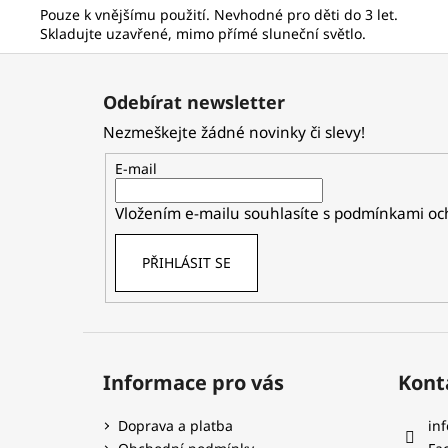
Pouze k vnějšímu použití. Nevhodné pro děti do 3 let.
Skladujte uzavřené, mimo přímé sluneční světlo.
Z
á
Odebírat newsletter
p
Nezmeškejte žádné novinky či slevy!
a
t
E-mail
í
Vložením e-mailu souhlasíte s
podmínkami och
PŘIHLÁSIT SE
Informace pro vás
Kont
Doprava a platba
inf