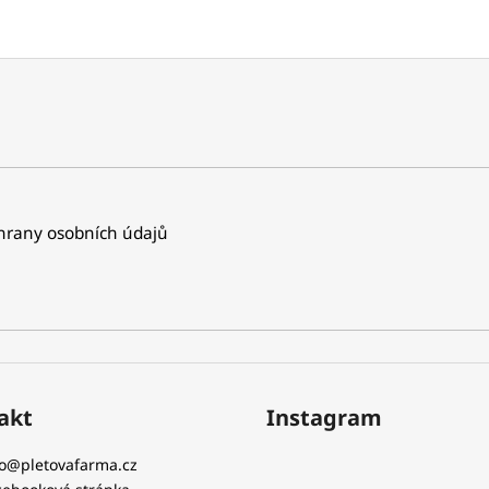
rany osobních údajů
akt
Instagram
o
@
pletovafarma.cz