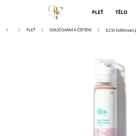
K
Přejít
na
o
PLEŤ
TĚLO
obsah
Zpět
Zpět
š
do
do
í
Domů
PLEŤ
ODLIČOVÁNÍ A ČIŠTĚNÍ
ILCSI Odličovací 
k
obchodu
obchodu
SOS TYČINKA