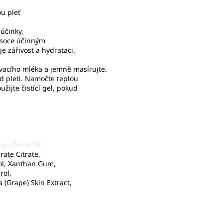
u pleť
 účinky,
vysoce účinným
e zářivost a hydrataci.
vacího mléka a jemně masírujte.
d pleti. Namočte teplou
ijte čistící gel, pokud
ays Germ Oil,
rate Citrate,
hol, Xanthan Gum,
rol,
 (Grape) Skin Extract,