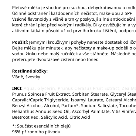
Pleťové mléko je vhodné pro suchou, dehydratovanou a mdlo
Účinné odstranění každodenních nečistot, make-upu a SPF.
Vzácné flavonoidy z višně a trnky poskytují silné antioxidační
které chrání pleť před volnými radikály. Díky osvěžujícím a 
aktivním látkám působí už od prvního kroku čištění, podporuj
Použití:
Jemnými krouživými pohyby naneste dostatek odličo
Dejte mléku pár minutek, aby nečistoty a make-up oddělilo o
vodou žínku nebo malý ručníček a vše stáhněte. Následně použ
preferujete dvoufázové čištění nebo toner.
Rostlinné složky:
Višně, švestky
INCI:
Aqua, Glycerin, Prunus Cerasus Fruit Extract, Zea M
Prunus Spinosa Fruit Extract, Sorbitan Stearate, Glyceryl Stea
Caprylic/Capric Triglyceride, Isoamyl Laurate, Cetearyl Alco
Benzyl Alcohol, Alcohol, Parfum*, Sodium Salicylate, Tocophe
Helianthus Annuus Seed Oil, Ascorbyl Palmitate, Vitis Vinifera
Beetroot Red, Salicylic Acid, Citric Acid
*: Součást esenciálních olejů
98% přírodního původu