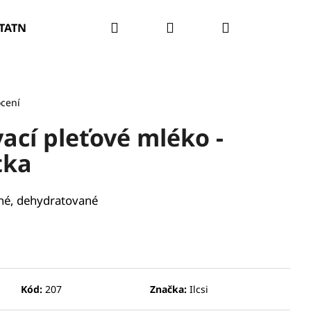
Hledat
Přihlášení
Nákupní
TATNÍ
PROBLÉM PLETI
O NÁS
VELKOOBCH
košík
cení
vací pleťové mléko -
tka
ché, dehydratované
Kód:
207
Značka:
Ilcsi
RATAČNÍ A ZPEVŇUJÍCÍ