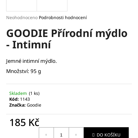
a
j
Průměrné
Neohodnoceno
Podrobnosti hodnocení
í
hodnocení
GOODIE Přírodní mýdlo
produktu
t
je
?
- Intimní
0,0
z
5
hvězdiček.
Jemné intimní mýdlo.
Množství: 95 g
HLEDAT
Skladem
(1 ks)
D
Kód:
1143
o
Značka:
Goodie
p
o
185 Kč
r
Měrná
u
DO KOŠÍKU
cena: