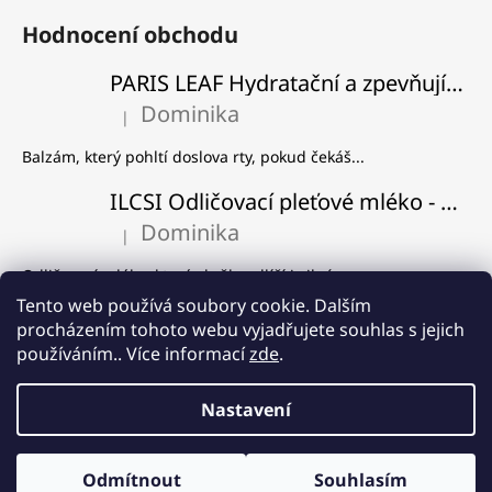
Hodnocení obchodu
PARIS LEAF Hydratační a zpevňující balzám na rty
Dominika
|
Hodnocení produktu je 5 z 5 hvězdiček.
Balzám, který pohltí doslova rty, pokud čekáš...
ILCSI Odličovací pleťové mléko - Višeň a švestka
Dominika
|
Hodnocení produktu je 5 z 5 hvězdiček.
Odličovací mléko, které skvěle odlíčí i silný...
Tento web používá soubory cookie. Dalším
ILCSI Čistící gel - Mydlice lékařská
procházením tohoto webu vyjadřujete souhlas s jejich
Dominika
používáním.. Více informací
zde
.
|
Hodnocení produktu je 5 z 5 hvězdiček.
Používám od samého začátku, co Ilcsi znám a...
Nastavení
Vytvořil Shoptet
8% SLEVA na produkt měsíce! ❤️ Pleťový peeling Mořský písek a
Odmítnout
Souhlasím
Copyright 2026
PleťovaFarma.cz
. Všechna práva vyhrazena.