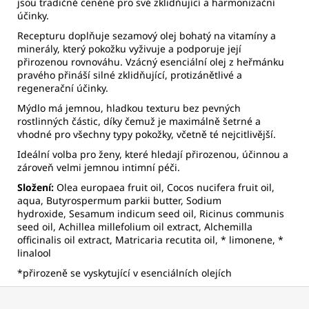
jsou tradičně ceněné pro své zklidňující a harmonizační
účinky.
Recepturu doplňuje sezamový olej bohatý na vitamíny a
minerály, který pokožku vyživuje a podporuje její
přirozenou rovnováhu. Vzácný esenciální olej z heřmánku
pravého přináší silné zklidňující, protizánětlivé a
regenerační účinky.
Mýdlo má jemnou, hladkou texturu bez pevných
rostlinných částic, díky čemuž je maximálně šetrné a
vhodné pro všechny typy pokožky, včetně té nejcitlivější.
Ideální volba pro ženy, které hledají přirozenou, účinnou a
zároveň velmi jemnou intimní péči.
Složení:
Olea europaea fruit oil, Cocos nucifera fruit oil,
aqua, Butyrospermum parkii butter, Sodium
hydroxide,
Sesamum indicum seed oil, Ricinus communis
seed oil, Achillea millefolium oil extract, Alchemilla
officinalis oil extract, Matricaria recutita oil, * limonene, *
linalool
*přirozeně se vyskytující v esenciálních olejích
Z