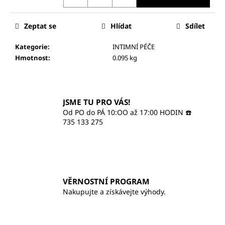
č
u
j
Zeptat se
Hlídat
Sdílet
e
m
Kategorie
:
INTIMNÍ PÉČE
e
Hmotnost
:
0.095 kg
ILCSI
HYDRATAČNÍ
JSME TU PRO VÁS!
KRÉM
-
Od PO do PÁ 10:OO až 17:00 HODIN ☎️
PROBIOTIC
735 133 275
820
Kč
VĚRNOSTNÍ PROGRAM
Nakupujte a získávejte výhody.