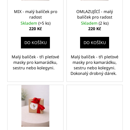
č
t
r
u
ů
o
MIX - malý balíček pro
OMLAZUJÍCÍ - malý
j
radost
balíček pro radost
d
e
Skladem
(>5 ks)
Skladem
(2 ks)
m
u
220 Kč
220 Kč
e
k
t
DO KOŠÍKU
DO KOŠÍKU
ů
ILCSI
HYDRATAČNÍ
Malý balíček - tři pleťové
Malý balíček - tři pleťové
KRÉM
masky pro kamarádku,
masky pro kamarádku,
-
sestru nebo kolegyni.
sestru nebo kolegyni.
PROBIOTIC
Dokonalý drobný dárek.
820
Kč