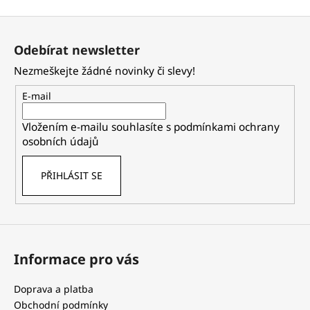
Z
á
Odebírat newsletter
p
Nezmeškejte žádné novinky či slevy!
a
t
E-mail
í
Vložením e-mailu souhlasíte s
podmínkami ochrany
osobních údajů
PŘIHLÁSIT SE
Informace pro vás
Doprava a platba
Obchodní podmínky