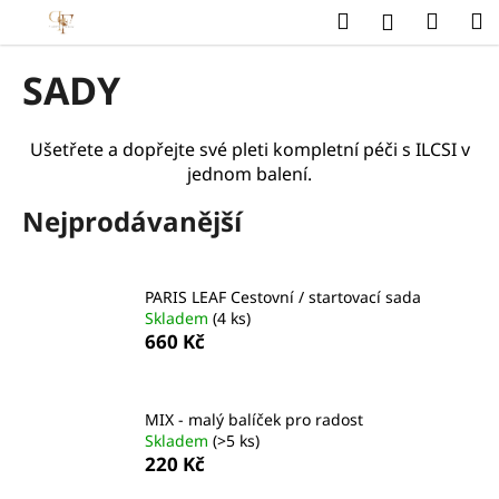
K
Přejít
Hledat
Náku
M
Přihlášení
na
o
obsah
Zpět
Zpět
košík
š
SADY
í
C
k
o
Ušetřete a dopřejte své pleti kompletní péči s ILCSI v
jednom balení.
p
o
Nejprodávanější
t
ř
e
PARIS LEAF Cestovní / startovací sada
b
Skladem
(4 ks)
660 Kč
u
j
e
MIX - malý balíček pro radost
t
Skladem
(>5 ks)
220 Kč
e
n