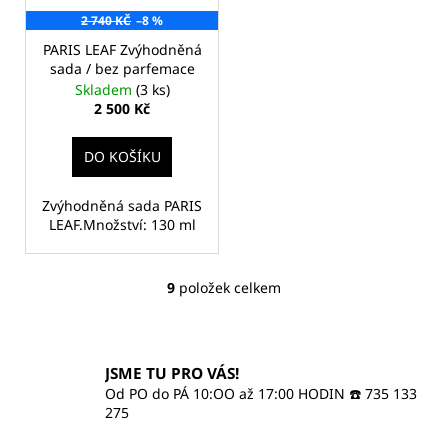
2 740 KČ
–8 %
PARIS LEAF Zvýhodněná
sada / bez parfemace
Skladem
(3 ks)
2 500 Kč
DO KOŠÍKU
Zvýhodněná sada PARIS
LEAF.Množství: 130 ml
9
položek celkem
O
v
l
á
JSME TU PRO VÁS!
d
Od PO do PÁ 10:OO až 17:00 HODIN ☎️ 735 133
a
275
c