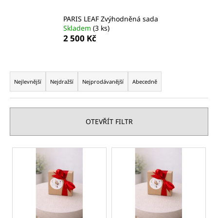
a
PARIS LEAF Zvýhodněná sada
j
Skladem
(3 ks)
í
2 500 Kč
t
?
Ř
a
Nejlevnější
Nejdražší
Nejprodávanější
Abecedně
z
e
HLEDAT
n
OTEVŘÍT FILTR
í
p
V
D
r
ý
o
o
p
p
d
i
o
u
r
s
k
u
p