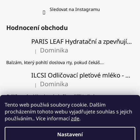
Sledovat na Instagramu
Hodnocení obchodu
PARIS LEAF Hydratační a zpevňující balzám na rty
Dominika
|
Hodnocení produktu je 5 z 5 hvězdiček.
Balzám, který pohltí doslova rty, pokud čekáš...
ILCSI Odličovací pleťové mléko - Višeň a švestka
Dominika
|
Hodnocení produktu je 5 z 5 hvězdiček.
Odličovací mléko, které skvěle odlíčí i silný...
Tento web používá soubory cookie. Dalším
ILCSI Čistící gel - Mydlice lékařská
procházením tohoto webu vyjadřujete souhlas s jejich
Dominika
používáním.. Více informací
zde
.
|
Hodnocení produktu je 5 z 5 hvězdiček.
Používám od samého začátku, co Ilcsi znám a...
Nastavení