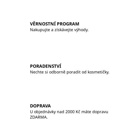
í
p
r
v
VĚRNOSTNÍ PROGRAM
k
Nakupujte a získávejte výhody.
y
v
ý
p
i
s
PORADENSTVÍ
u
Nechte si odborně poradit od kosmetičky.
DOPRAVA
U objednávky nad 2000 Kč máte dopravu
ZDARMA.