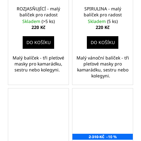
ROZJASŇUJÍCÍ - malý
SPIRULINA - malý
balíček pro radost
balíček pro radost
Skladem
(>5 ks)
Skladem
(5 ks)
220 Kč
220 Kč
DO KOŠÍKU
DO KOŠÍKU
Malý balíček - tři pleťové
Malý vánoční balíček - tři
masky pro kamarádku,
pleťové masky pro
sestru nebo kolegyni.
kamarádku, sestru nebo
kolegyni.
2 310 KČ
–10 %