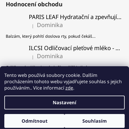
Hodnocení obchodu
PARIS LEAF Hydratační a zpevňující balzám na rty
Dominika
|
Hodnocení produktu je 5 z 5 hvězdiček.
Balzám, který pohltí doslova rty, pokud čekáš...
ILCSI Odličovací pleťové mléko - Višeň a švestka
Dominika
|
Hodnocení produktu je 5 z 5 hvězdiček.
Odličovací mléko, které skvěle odlíčí i silný...
Tento web používá soubory cookie. Dalším
ILCSI Čistící gel - Mydlice lékařská
procházením tohoto webu vyjadřujete souhlas s jejich
Dominika
používáním.. Více informací
zde
.
|
Hodnocení produktu je 5 z 5 hvězdiček.
Používám od samého začátku, co Ilcsi znám a...
Nastavení
Vytvořil Shoptet
8% SLEVA na produkt měsíce! ❤️ Pleťový peeling Mořský písek a
Odmítnout
Souhlasím
Copyright 2026
PleťovaFarma.cz
. Všechna práva vyhrazena.
vrba.