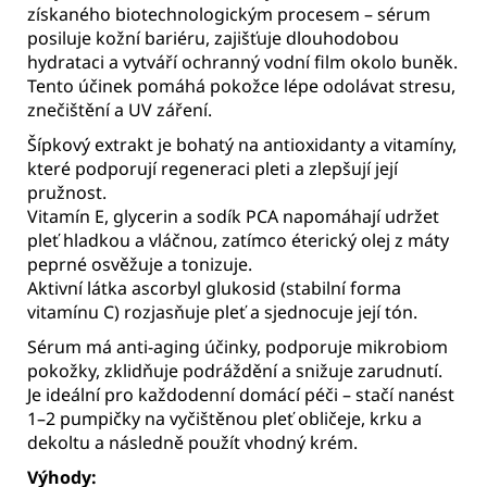
získaného biotechnologickým procesem – sérum
posiluje kožní bariéru, zajišťuje dlouhodobou
hydrataci a vytváří ochranný vodní film okolo buněk.
Tento účinek pomáhá pokožce lépe odolávat stresu,
znečištění a UV záření.
Šípkový extrakt je bohatý na antioxidanty a vitamíny,
které podporují regeneraci pleti a zlepšují její
pružnost.
Vitamín E, glycerin a sodík PCA napomáhají udržet
pleť hladkou a vláčnou, zatímco éterický olej z máty
peprné osvěžuje a tonizuje.
Aktivní látka ascorbyl glukosid (stabilní forma
vitamínu C) rozjasňuje pleť a sjednocuje její tón.
Sérum má anti-aging účinky, podporuje mikrobiom
pokožky, zklidňuje podráždění a snižuje zarudnutí.
Je ideální pro každodenní domácí péči – stačí nanést
1–2 pumpičky na vyčištěnou pleť obličeje, krku a
dekoltu a následně použít vhodný krém.
Výhody: