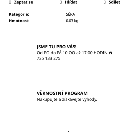
č
Zeptat se
Hlídat
Sdílet
u
j
Kategorie
:
SÉRA
e
Hmotnost
:
0.03 kg
m
e
JSME TU PRO VÁS!
ILCSI
Od PO do PÁ 10:OO až 17:00 HODIN ☎️
ČISTÍCÍ
735 133 275
GEL
-
MYDLICE
LÉKAŘSKÁ
370
Kč
VĚRNOSTNÍ PROGRAM
Nakupujte a získávejte výhody.