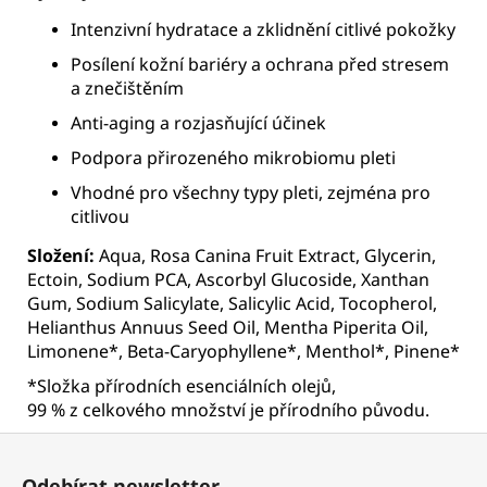
Intenzivní hydratace a zklidnění citlivé pokožky
Posílení kožní bariéry a ochrana před stresem
a znečištěním
Anti-aging a rozjasňující účinek
Podpora přirozeného mikrobiomu pleti
Vhodné pro všechny typy pleti, zejména pro
citlivou
Složení:
Aqua, Rosa Canina Fruit Extract, Glycerin,
Ectoin, Sodium PCA, Ascorbyl Glucoside, Xanthan
Gum, Sodium Salicylate, Salicylic Acid, Tocopherol,
Helianthus Annuus Seed Oil, Mentha Piperita Oil,
Limonene*, Beta-Caryophyllene*, Menthol*, Pinene*
*Složka přírodních esenciálních olejů,
99 % z celkového množství je přírodního původu.
Z
á
Odebírat newsletter