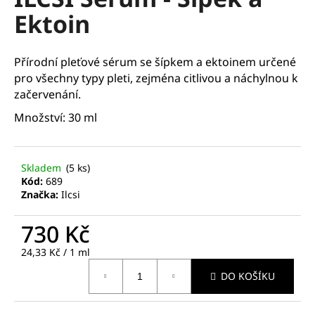
je
a
Ektoin
0,0
z
j
5
í
hvězdiček.
Přírodní pleťové sérum se šípkem a ektoinem určené
t
pro všechny typy pleti, zejména citlivou a náchylnou k
?
začervenání.
Množství: 30 ml
HLEDAT
Skladem
(5 ks)
Kód:
689
Značka:
Ilcsi
D
730 Kč
o
Měrná
24,33 Kč / 1 ml
p
cena:
o
DO KOŠÍKU
r
u