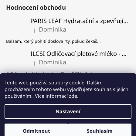
Hodnocení obchodu
PARIS LEAF Hydratační a zpevňující balzám na rty
Dominika
|
Hodnocení produktu je 5 z 5 hvězdiček.
Balzám, který pohltí doslova rty, pokud čekáš...
ILCSI Odličovací pleťové mléko - Višeň a švestka
Dominika
|
Hodnocení produktu je 5 z 5 hvězdiček.
Odličovací mléko, které skvěle odlíčí i silný...
Tento web používá soubory cookie. Dalším
ILCSI Čistící gel - Mydlice lékařská
procházením tohoto webu vyjadřujete souhlas s jejich
Dominika
používáním.. Více informací
zde
.
|
Hodnocení produktu je 5 z 5 hvězdiček.
Používám od samého začátku, co Ilcsi znám a...
Nastavení
Vytvořil Shoptet
8% SLEVA na produkt měsíce! ❤️ Pleťový peeling Mořský písek a
Odmítnout
Souhlasím
Copyright 2026
PleťovaFarma.cz
. Všechna práva vyhrazena.
vrba.