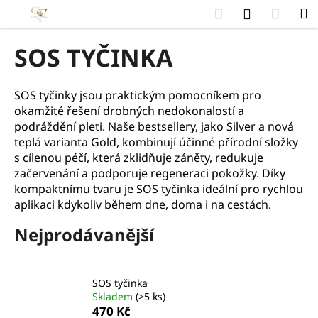
K
Přejít
Hledat
Náku
M
Přihlášení
na
o
obsah
Zpět
Zpět
košík
š
SOS TYČINKA
í
C
k
o
SOS tyčinky jsou praktickým pomocníkem pro
okamžité řešení drobných nedokonalostí a
p
podráždění pleti. Naše bestsellery, jako Silver a nová
o
teplá varianta Gold, kombinují účinné přírodní složky
t
s cílenou péčí, která zklidňuje záněty, redukuje
ř
začervenání a podporuje regeneraci pokožky. Díky
e
kompaktnímu tvaru je SOS tyčinka ideální pro rychlou
b
aplikaci kdykoliv během dne, doma i na cestách.
u
Nejprodávanější
j
e
t
SOS tyčinka
e
Skladem
(>5 ks)
470 Kč
n