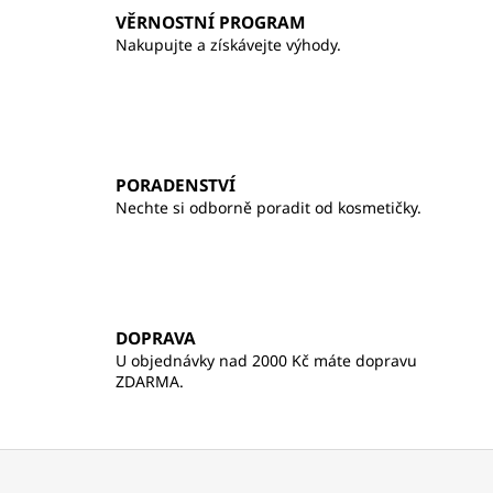
v
VĚRNOSTNÍ PROGRAM
k
Nakupujte a získávejte výhody.
y
v
ý
p
i
s
PORADENSTVÍ
u
Nechte si odborně poradit od kosmetičky.
DOPRAVA
U objednávky nad 2000 Kč máte dopravu
ZDARMA.
Z
á