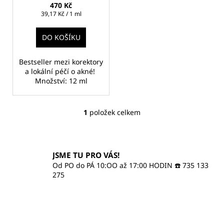
č
u
470 Kč
u
k
Měrná
39,17 Kč / 1 ml
cena:
j
t
e
DO KOŠÍKU
ů
m
e
Bestseller mezi korektory
a lokální péčí o akné!
Množství: 12 ml
GEODERM
BIO
TÓNOVANÝ
OPALOVACÍ
1
položek celkem
O
KRÉM
v
SPF
30
l
á
555
JSME TU PRO VÁS!
Kč
d
Od PO do PÁ 10:OO až 17:00 HODIN ☎️ 735 133
a
275
c
í
p
r