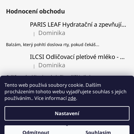
Hodnocení obchodu
PARIS LEAF Hydratační a zpevňující balzám na rty
Dominika
|
Hodnocení produktu je 5 z 5 hvězdiček.
Balzám, který pohltí doslova rty, pokud čekáš...
ILCSI Odličovací pleťové mléko - Višeň a švestka
Dominika
|
Hodnocení produktu je 5 z 5 hvězdiček.
Odličovací mléko, které skvěle odlíčí i silný...
Tento web používá soubory cookie. Dalším
ILCSI Čistící gel - Mydlice lékařská
procházením tohoto webu vyjadřujete souhlas s jejich
Dominika
používáním.. Více informací
zde
.
|
Hodnocení produktu je 5 z 5 hvězdiček.
Používám od samého začátku, co Ilcsi znám a...
Nastavení
Vytvořil Shoptet
8% SLEVA na produkt měsíce! ❤️ Pleťový peeling Mořský písek a
Odmítnout
Souhlasím
Copyright 2026
PleťovaFarma.cz
. Všechna práva vyhrazena.