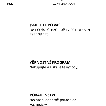
č
EAN
:
4779040217759
u
j
e
m
JSME TU PRO VÁS!
e
Od PO do PÁ 10:OO až 17:00 HODIN ☎️
735 133 275
ILCSI
HYDRATAČNÍ
KRÉM
-
PROBIOTIC
VĚRNOSTNÍ PROGRAM
820
Kč
Nakupujte a získávejte výhody.
PORADENSTVÍ
Nechte si odborně poradit od
kosmetičky.