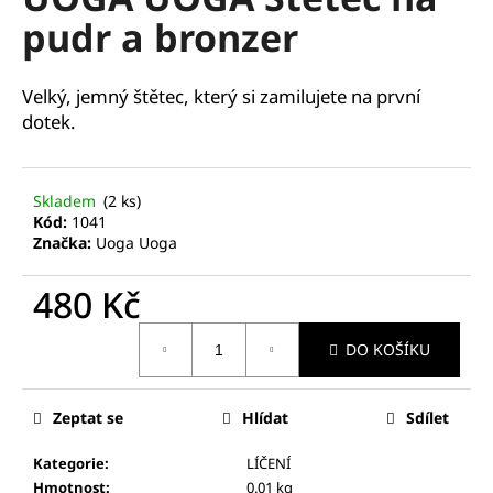
je
a
pudr a bronzer
0,0
z
j
5
í
hvězdiček.
Velký, jemný štětec, který si zamilujete na první
t
dotek.
?
Skladem
(2 ks)
Kód:
1041
Značka:
Uoga Uoga
HLEDAT
480 Kč
Měrná
D
DO KOŠÍKU
cena:
o
p
Zeptat se
Hlídat
Sdílet
o
r
Kategorie
:
LÍČENÍ
u
Hmotnost
:
0.01 kg