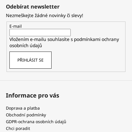
á
Odebírat newsletter
p
Nezmeškejte žádné novinky či slevy!
a
t
E-mail
í
Vložením e-mailu souhlasíte s
podmínkami ochrany
osobních údajů
PŘIHLÁSIT SE
Informace pro vás
Doprava a platba
Obchodní podmínky
GDPR-ochrana osobních údajů
Chci poradit