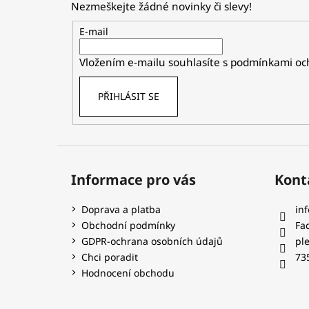
Nezmeškejte žádné novinky či slevy!
a
t
E-mail
í
Vložením e-mailu souhlasíte s
podmínkami och
PŘIHLÁSIT SE
Informace pro vás
Kont
Doprava a platba
inf
Obchodní podmínky
Fa
GDPR-ochrana osobních údajů
pl
Chci poradit
73
Hodnocení obchodu