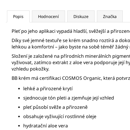
Popis
Hodnocení
Diskuze
Značka
Pleť po jeho aplikaci vypadá hladší, svěžejší a přiroze
Díky své jemné textuře se krém snadno roztírá a dok
lehkou a komfortní – jako byste na sobě téměř žádn
Složení je založené na přírodních minerálních pigment
vyživovat, zatímco extrakt z aloe vera podporuje její 
vzhledu pokožky.
BB krém má certifikaci COSMOS Organic, která potvrzuj
lehké a přirozené krytí
sjednocuje tón pleti a zjemňuje její vzhled
pleť působí svěže a přirozeně
obsahuje vyživující rostlinné oleje
hydratační aloe vera