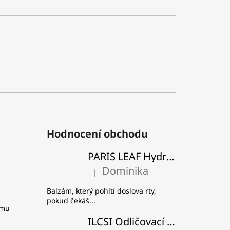
Hodnocení obchodu
PARIS LEAF Hydratační a zpevňující balzám na rty
Dominika
|
Hodnocení produktu je 5 z 5 hvězdiček.
Balzám, který pohltí doslova rty,
pokud čekáš...
amu
ILCSI Odličovací pleťové mléko - Višeň a švestka