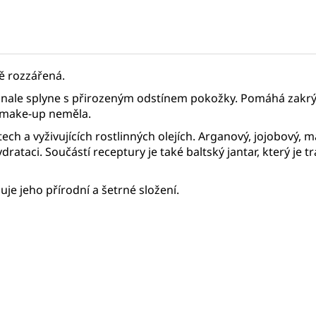
ně rozzářená.
onale splyne s přirozeným odstínem pokožky. Pomáhá zakrý
ý make-up neměla.
ech a vyživujících rostlinných olejích. Arganový, jojobový,
hydrataci. Součástí receptury je také baltský jantar, který j
e jeho přírodní a šetrné složení.