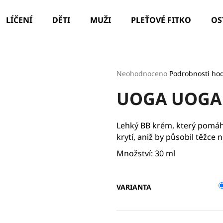
LÍČENÍ
DĚTI
MUŽI
PLEŤOVÉ FITKO
OS
Co potřebujete najít?
Průměrné
Neohodnoceno
Podrobnosti ho
hodnocení
UOGA UOGA 
produktu
HLEDAT
je
0,0
z
Lehký BB krém, který pomáhá 
5
Doporučujeme
krytí, aniž by působil těžce
hvězdiček.
Množství: 30 ml
VARIANTA
ILCSI ČISTÍCÍ GEL - MYDLICE LÉKAŘSKÁ
PARIS LEAF HYD