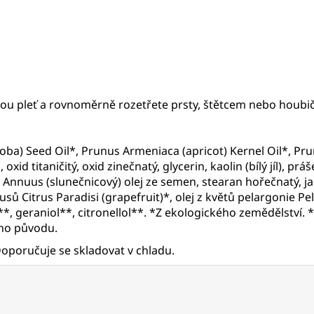
u pleť a rovnoměrně rozetřete prsty, štětcem nebo houbič
oba) Seed Oil*, Prunus Armeniaca (apricot) Kernel Oil*, Pr
oxid titaničitý, oxid zinečnatý, glycerin, kaolin (bílý jíl), pr
us Annuus (slunečnicový) olej ze semen, stearan hořečnatý, ja
rusů Citrus Paradisi (grapefruit)*, olej z květů pelargonie P
**, geraniol**, citronellol**. *Z ekologického zemědělství. *
ího původu.
Doporučuje se skladovat v chladu.