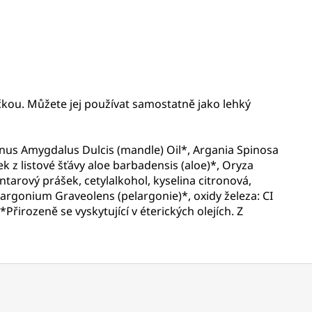
kou. Můžete jej používat samostatně jako lehký
unus Amygdalus Dulcis (mandle) Oil*, Argania Spinosa
ášek z listové šťávy aloe barbadensis (aloe)*, Oryza
ntarový prášek, cetylalkohol, kyselina citronová,
elargonium Graveolens (pelargonie)*, oxidy železa: CI
*Přirozeně se vyskytující v éterických olejích. Z