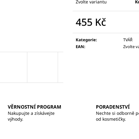
BALZÁM NA RTY
Zvolte variantu
K
370 Kč
260 Kč
455 Kč
Měrná
cena:
Kategorie
:
TVÁŘ
EAN
:
Zvolte v
VĚRNOSTNÍ PROGRAM
PORADENSTVÍ
Nakupujte a získávejte
Nechte si odborně p
výhody.
od kosmetičky.