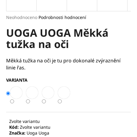
a
j
Průměrné
Neohodnoceno
Podrobnosti hodnocení
í
hodnocení
UOGA UOGA Měkká
produktu
t
je
?
tužka na oči
0,0
z
5
hvězdiček.
Měkká tužka na oči je tu pro dokonalé zvýraznění
linie řas.
HLEDAT
VARIANTA
D
o
p
o
Zvolte variantu
r
Kód:
Zvolte variantu
u
Značka:
Uoga Uoga