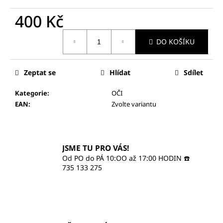
č
u
400 Kč
j
e
Měrná
DO KOŠÍKU
cena:
m
e
Zeptat se
Hlídat
Sdílet
ILCSI
Kategorie
:
OČI
ČISTÍCÍ
GEL
EAN
:
Zvolte variantu
-
MYDLICE
LÉKAŘSKÁ
370
JSME TU PRO VÁS!
Kč
Od PO do PÁ 10:OO až 17:00 HODIN ☎️
735 133 275