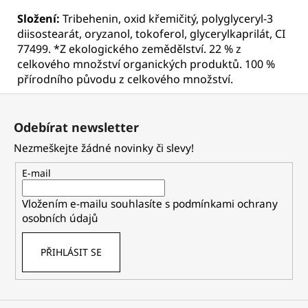
Složení:
Tribehenin, oxid křemičitý, polyglyceryl-3
diisostearát, oryzanol, tokoferol, glycerylkaprilát, CI
77499. *Z ekologického zemědělství. 22 % z
celkového množství organických produktů. 100 %
přírodního původu z celkového množství.
Z
á
Odebírat newsletter
p
Nezmeškejte žádné novinky či slevy!
a
t
E-mail
í
Vložením e-mailu souhlasíte s
podmínkami ochrany
osobních údajů
PŘIHLÁSIT SE