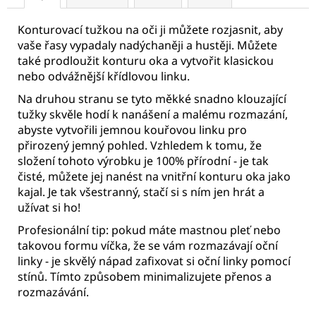
Konturovací tužkou na oči ji můžete rozjasnit, aby
vaše řasy vypadaly nadýchaněji a hustěji. Můžete
také prodloužit konturu oka a vytvořit klasickou
nebo odvážnější křídlovou linku.
Na druhou stranu se tyto měkké snadno klouzající
tužky skvěle hodí k nanášení a malému rozmazání,
abyste vytvořili jemnou kouřovou linku pro
přirozený jemný pohled. Vzhledem k tomu, že
složení tohoto výrobku je 100% přírodní - je tak
čisté, můžete jej nanést na vnitřní konturu oka jako
kajal. Je tak všestranný, stačí si s ním jen hrát a
užívat si ho!
Profesionální tip: pokud máte mastnou pleť nebo
takovou formu víčka, že se vám rozmazávají oční
linky - je skvělý nápad zafixovat si oční linky pomocí
stínů. Tímto způsobem minimalizujete přenos a
rozmazávání.