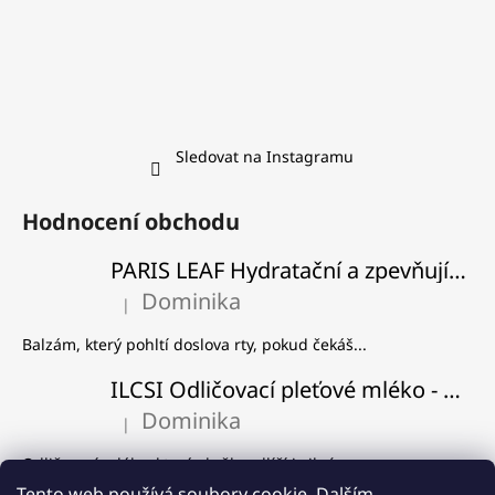
Sledovat na Instagramu
Hodnocení obchodu
PARIS LEAF Hydratační a zpevňující balzám na rty
Dominika
|
Hodnocení produktu je 5 z 5 hvězdiček.
Balzám, který pohltí doslova rty, pokud čekáš...
ILCSI Odličovací pleťové mléko - Višeň a švestka
Dominika
|
Hodnocení produktu je 5 z 5 hvězdiček.
Odličovací mléko, které skvěle odlíčí i silný...
Tento web používá soubory cookie. Dalším