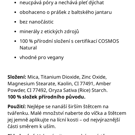
neucpává
póry
a
nechává
pleť
dýchat
obohaceno
o
prášek
z
baltského
jantaru
bez
nanočástic
minerály
z
etických
zdrojů
100 %
přírodní
složení
s
certifikací
COSMOS
Natural
vhodné
pro
vegany
Složení:
Mica,
Titanium
Dioxide,
Zinc
Oxide,
Magnesium
Stearate,
Kaolin,
CI
77491,
Amber
Powder,
CI
77492,
Oryza
Sativa (
Rice)
Starch.
100 %
složek
přírodního
původu.
Použití:
Nejlépe
se
nanáší
širším
štětcem
na
tvářenku.
Malé
množství
naberte
do
víčka
a
štětcem
jej
jemně
aplikujte
na
lícní
kosti –
od
nejvýraznější
části
směrem
k
uším.