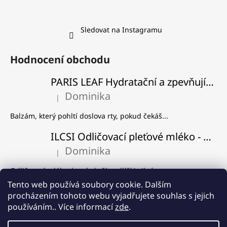
Sledovat na Instagramu
Hodnocení obchodu
PARIS LEAF Hydratační a zpevňující balzám na rty
Dominika
|
Hodnocení produktu je 5 z 5 hvězdiček.
Balzám, který pohltí doslova rty, pokud čekáš...
ILCSI Odličovací pleťové mléko - Višeň a švestka
Dominika
|
Hodnocení produktu je 5 z 5 hvězdiček.
Odličovací mléko, které skvěle odlíčí i silný...
Tento web používá soubory cookie. Dalším
ILCSI Čistící gel - Mydlice lékařská
procházením tohoto webu vyjadřujete souhlas s jejich
Dominika
používáním.. Více informací
zde
.
|
Hodnocení produktu je 5 z 5 hvězdiček.
Používám od samého začátku, co Ilcsi znám a...