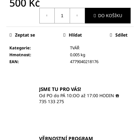
500 Kč
č
u
Měrná
j
DO KOŠÍKU
cena:
e
m
e
Zeptat se
Hlídat
Sdílet
Kategorie
:
TVÁŘ
ILCSI
Hmotnost
:
0.005 kg
ČISTÍCÍ
EAN
:
4779040218176
GEL
-
MYDLICE
LÉKAŘSKÁ
370
JSME TU PRO VÁS!
Kč
Od PO do PÁ 10:OO až 17:00 HODIN ☎️
735 133 275
VĚRNOSTNÍ PROGRAM