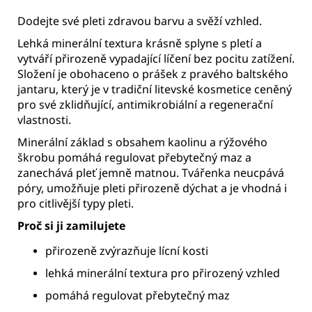
Dodejte
své
pleti
zdravou
barvu
a
svěží
vzhled.
Lehká
minerální
textura
krásně
splyne
s
pletí
a
vytváří
přirozeně
vypadající
líčení
bez
pocitu
zatížení.
Složení
je
obohaceno
o
prášek
z
pravého
baltského
jantaru,
který
je
v
tradiční
litevské
kosmetice
ceněný
pro
své
zklidňující,
antimikrobiální
a
regenerační
vlastnosti.
Minerální
základ
s
obsahem
kaolinu
a
rýžového
škrobu
pomáhá
regulovat
přebytečný
maz
a
zanechává
pleť
jemně
matnou.
Tvářenka
neucpává
póry,
umožňuje
pleti
přirozeně
dýchat
a
je
vhodná
i
pro
citlivější
typy
pleti.
Proč
si
ji
zamilujete
přirozeně
zvýrazňuje
lícní
kosti
lehká
minerální
textura
pro
přirozený
vzhled
pomáhá
regulovat
přebytečný
maz