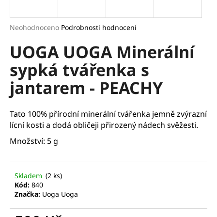
a
j
Průměrné
Neohodnoceno
Podrobnosti hodnocení
í
hodnocení
UOGA UOGA Minerální
produktu
t
je
?
sypká tvářenka s
0,0
z
jantarem - PEACHY
5
hvězdiček.
HLEDAT
Tato
100%
přírodní
minerální
tvářenka
jemně
zvýrazní
lícní
kosti
a
dodá
obličeji
přirozený
nádech
svěžesti.
Množství: 5 g
D
o
p
Skladem
(2 ks)
Kód:
840
o
Značka:
Uoga Uoga
r
u