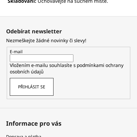
Skladování:
Uchovávejte
na
suchém
místě.
Z
á
Odebírat newsletter
p
Nezmeškejte žádné novinky či slevy!
a
t
E-mail
í
Vložením e-mailu souhlasíte s
podmínkami ochrany
osobních údajů
PŘIHLÁSIT SE
Informace pro vás
Doprava a platba