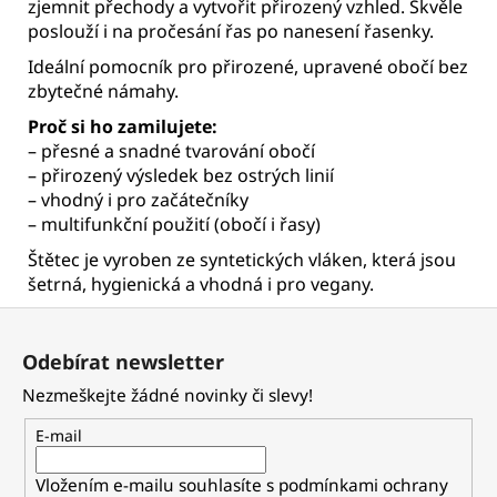
zjemnit přechody a vytvořit přirozený vzhled. Skvěle
poslouží i na pročesání řas po nanesení řasenky.
Ideální pomocník pro přirozené, upravené obočí bez
zbytečné námahy.
Proč si ho zamilujete:
– přesné a snadné tvarování obočí
– přirozený výsledek bez ostrých linií
– vhodný i pro začátečníky
– multifunkční použití (obočí i řasy)
Štětec je vyroben ze syntetických vláken, která jsou
šetrná, hygienická a vhodná i pro vegany.
Z
á
Odebírat newsletter
p
Nezmeškejte žádné novinky či slevy!
a
t
E-mail
í
Vložením e-mailu souhlasíte s
podmínkami ochrany