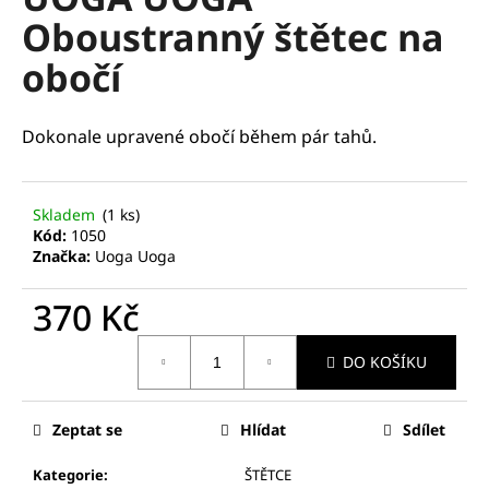
je
a
Oboustranný štětec na
0,0
z
j
obočí
5
í
hvězdiček.
t
?
Dokonale upravené obočí během pár tahů.
Skladem
(1 ks)
Kód:
1050
HLEDAT
Značka:
Uoga Uoga
370 Kč
Měrná
D
DO KOŠÍKU
cena:
o
p
o
Zeptat se
Hlídat
Sdílet
r
u
Kategorie
:
ŠTĚTCE