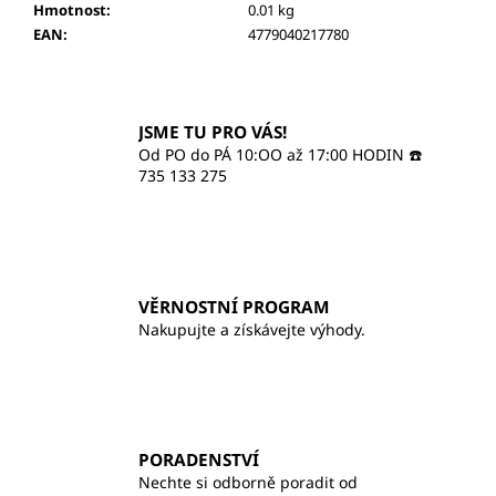
č
Hmotnost
:
0.01 kg
u
EAN
:
4779040217780
j
e
m
e
JSME TU PRO VÁS!
Od PO do PÁ 10:OO až 17:00 HODIN ☎️
735 133 275
ILCSI
ČISTÍCÍ
GEL
-
MYDLICE
LÉKAŘSKÁ
VĚRNOSTNÍ PROGRAM
370
Nakupujte a získávejte výhody.
Kč
PORADENSTVÍ
Nechte si odborně poradit od