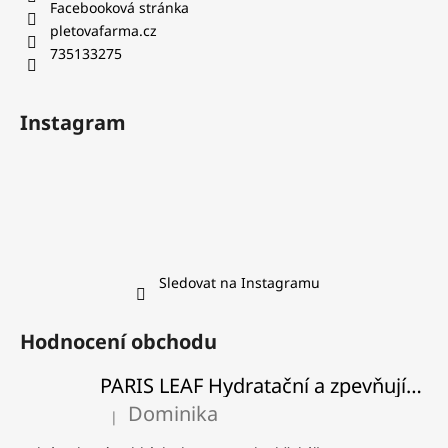
Facebooková stránka
pletovafarma.cz
735133275
Instagram
Sledovat na Instagramu
Hodnocení obchodu
PARIS LEAF Hydratační a zpevňující balzám na rty
Dominika
|
Hodnocení produktu je 5 z 5 hvězdiček.