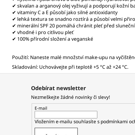
✔ skvalan a arganový olej vyživují a podporují kožní b
✔ vitaminy C a E působí jako silné antioxidanty
✔ lehká textura se snadno roztírá a působí velmi přir
✔ minerální SPF 20 pomáhá chránit pleť před slunečn
✔ vhodné i pro citlivou pleť
✔ 100% přírodní složení a veganské
Použití: Naneste malé množství make-upu na vyčištěn
Skladování: Uchovávejte při teplotě +5 °C až +24 °C.
Z
á
Odebírat newsletter
p
Nezmeškejte žádné novinky či slevy!
a
t
E-mail
í
Vložením e-mailu souhlasíte s
podmínkami och