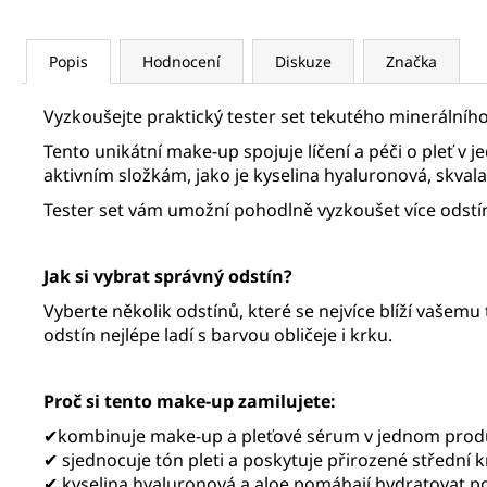
Popis
Hodnocení
Diskuze
Značka
Vyzkoušejte praktický tester set tekutého minerálníh
Tento unikátní make-up spojuje líčení a péči o pleť v j
aktivním složkám, jako je kyselina hyaluronová, skvalan
Tester set vám umožní pohodlně vyzkoušet více odstínů
Jak si vybrat správný odstín?
Vyberte několik odstínů, které se nejvíce blíží vašemu t
odstín nejlépe ladí s barvou obličeje i krku.
Proč si tento make-up zamilujete:
✔kombinuje make-up a pleťové sérum v jednom prod
✔ sjednocuje tón pleti a poskytuje přirozené střední k
✔ kyselina hyaluronová a aloe pomáhají hydratovat 