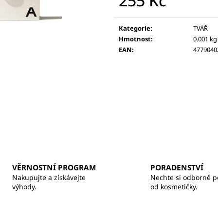
255 Kč
BALZÁM NA RTY
370 Kč
Měrná
260 Kč
cena:
Kategorie
:
TVÁŘ
Hmotnost
:
0.001 kg
EAN
:
4779040
VĚRNOSTNÍ PROGRAM
PORADENSTVÍ
Nakupujte a získávejte
Nechte si odborně p
výhody.
od kosmetičky.