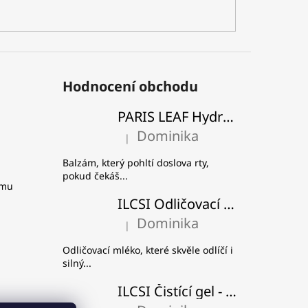
Hodnocení obchodu
PARIS LEAF Hydratační a zpevňující balzám na rty
Dominika
|
Hodnocení produktu je 5 z 5 hvězdiček.
Balzám, který pohltí doslova rty,
pokud čekáš...
amu
ILCSI Odličovací pleťové mléko - Višeň a švestka
Dominika
|
Hodnocení produktu je 5 z 5 hvězdiček.
Odličovací mléko, které skvěle odlíčí i
silný...
ILCSI Čistící gel - Mydlice lékařská