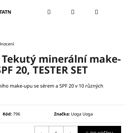
Hledat
Přihlášení
Nákupní
TATNÍ
PROBLÉM PLETI
O NÁS
SALONY
košík
dnocení
ekutý minerální make-
PF 20, TESTER SET
ního make-upu se sérem a SPF 20 v 10 různých
Kód:
796
Značka:
Uoga Uoga
RATAČNÍ A ZPEVŇUJÍCÍ