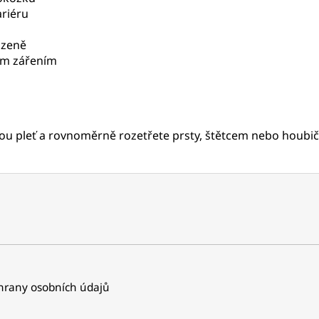
ariéru
ozeně
ím zářením
ou pleť a rovnoměrně rozetřete prsty, štětcem nebo houbi
rany osobních údajů