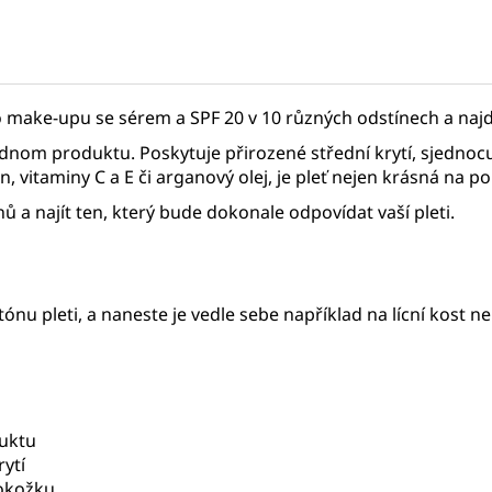
o make-upu se sérem a SPF 20 v 10 různých odstínech a najdě
ednom produktu. Poskytuje přirozené střední krytí, sjednocuj
, vitaminy C a E či arganový olej, je pleť nejen krásná na po
 a najít ten, který bude dokonale odpovídat vaší pleti.
ónu pleti, a naneste je vedle sebe například na lícní kost neb
uktu
rytí
pokožku