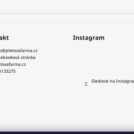
akt
Instagram
o
@
pletovafarma.cz
cebooková stránka
etovafarma.cz
5133275
Sledovat na Instagr