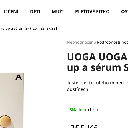
LÍČENÍ
DĚTI
MUŽI
PLEŤOVÉ FITKO
OS
e-up a sérum SPF 20, TESTER SET
Co potřebujete najít?
Průměrné
Neohodnoceno
Podrobnosti ho
hodnocení
UOGA UOGA T
produktu
HLEDAT
je
up a sérum S
0,0
z
5
Doporučujeme
hvězdiček.
Tester set tekutého minerál
odstínech.
Skladem
(1 ks)
ILCSI ČISTÍCÍ GEL - MYDLICE LÉKAŘSKÁ
PARIS LEAF HYD