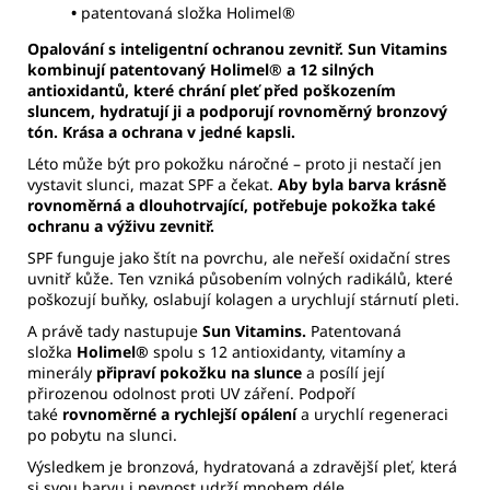
•
patentovaná složka Holimel®
Opalování s inteligentní ochranou zevnitř. Sun Vitamins
kombinují patentovaný Holimel® a 12 silných
antioxidantů, které chrání pleť před poškozením
sluncem, hydratují ji a podporují rovnoměrný bronzový
tón. Krása a ochrana v jedné kapsli.
Léto může být pro pokožku náročné – proto ji nestačí jen
vystavit slunci, mazat SPF a čekat.
Aby byla barva krásně
rovnoměrná a dlouhotrvající, potřebuje pokožka také
ochranu a výživu zevnitř.
SPF funguje jako štít na povrchu, ale neřeší oxidační stres
uvnitř kůže. Ten vzniká působením volných radikálů, které
poškozují buňky, oslabují kolagen a urychlují stárnutí pleti.
A právě tady nastupuje
Sun Vitamins.
Patentovaná
složka
Holimel®
spolu s 12 antioxidanty, vitamíny a
minerály
připraví pokožku na slunce
a posílí její
přirozenou odolnost proti UV záření. Podpoří
také
rovnoměrné a rychlejší opálení
a urychlí regeneraci
po pobytu na slunci.
Výsledkem je bronzová, hydratovaná a zdravější pleť, která
si svou barvu i pevnost udrží mnohem déle.