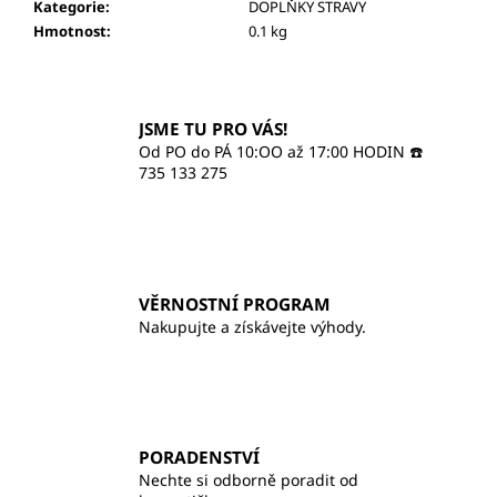
č
Kategorie
:
DOPLŇKY STRAVY
u
Hmotnost
:
0.1 kg
j
e
m
e
JSME TU PRO VÁS!
Od PO do PÁ 10:OO až 17:00 HODIN ☎️
735 133 275
GEODERM
BIO
TÓNOVANÝ
OPALOVACÍ
KRÉM
SPF
30
VĚRNOSTNÍ PROGRAM
Nakupujte a získávejte výhody.
555
Kč
PORADENSTVÍ
Nechte si odborně poradit od