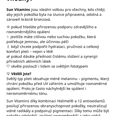
Sun Vitamins
jsou ideální volbou pro všechny, kdo chtějí,
aby jejich pokožka byla na slunce připravená, odolná a
zároveň krásně bronzová.
🌞 pokud hledáte přirozenou podporu zdravějšího a
rovnoměrnějšího opálení
✨ jestliže máte citlivou nebo suchou pokožku, která
potřebuje jemnou, ale účinnou péči
💧 když chcete podpořit hydrataci, pružnost a celkový
komfort pleti – nejen v létě
🌿 pokud dáváte přednost čistému složení a synergii
přírodních aktivních látek
🤍 skvěle poslouží i lidem se světlým fototypem
💡
Věděli jste?
Světlý typ pleti obsahuje méně melaninu – pigmentu, který
chrání pokožku před UV zářením a umožňuje rovnoměrné
opálení. Proto je často náchylnější ke spálení i
nerovnoměrnému tónu.
Sun Vitamins díky kombinaci Holimel® a 12 antioxidantů
posilují přirozenou obranyschopnost pokožky, neutralizují
volné radikály a podporují pigmentaci. Díky tomu může být
pokožka odolnější, opálení rovnoměrnější a jeho výdrž