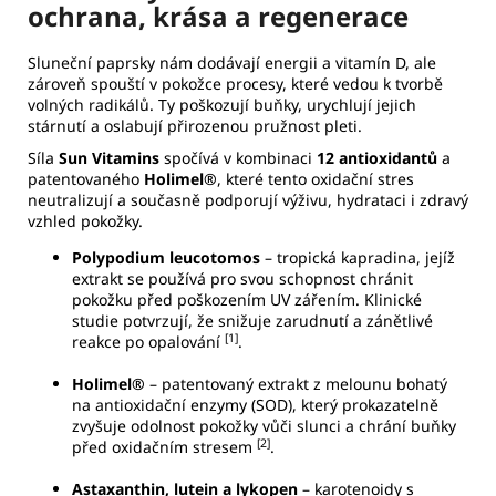
ochrana, krása a regenerace
Sluneční paprsky nám dodávají energii a vitamín D, ale
zároveň spouští v pokožce procesy, které vedou k tvorbě
volných radikálů. Ty poškozují buňky, urychlují jejich
stárnutí a oslabují přirozenou pružnost pleti.
Síla
Sun Vitamins
spočívá v kombinaci
12 antioxidantů
a
patentovaného
Holimel®
, které tento oxidační stres
neutralizují a současně podporují výživu, hydrataci i zdravý
vzhled pokožky.
Polypodium leucotomos
– tropická kapradina, jejíž
extrakt se používá pro svou schopnost chránit
pokožku před poškozením UV zářením. Klinické
studie potvrzují, že snižuje zarudnutí a zánětlivé
[1]
reakce po opalování
.
Holimel®
– patentovaný extrakt z melounu bohatý
na antioxidační enzymy (SOD), který prokazatelně
zvyšuje odolnost pokožky vůči slunci a chrání buňky
[2]
před oxidačním stresem
.
Astaxanthin, lutein a lykopen
– karotenoidy s