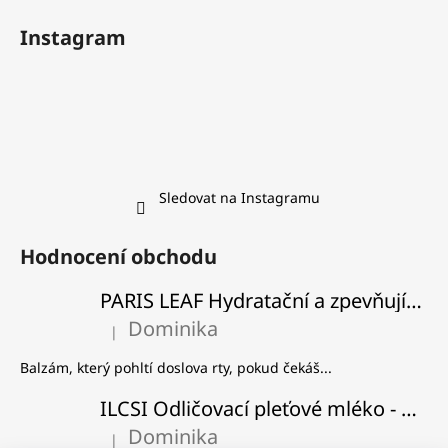
Instagram
Sledovat na Instagramu
Hodnocení obchodu
PARIS LEAF Hydratační a zpevňující balzám na rty
Dominika
|
Hodnocení produktu je 5 z 5 hvězdiček.
Balzám, který pohltí doslova rty, pokud čekáš...
ILCSI Odličovací pleťové mléko - Višeň a švestka
Dominika
|
Hodnocení produktu je 5 z 5 hvězdiček.