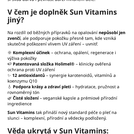
V čem je doplněk Sun Vitamins
jiný?
Na rozdíl od běžných přípravků na opalování
nepůsobí jen
zvenčí
, ale podporuje pokožku přesně tam, kde vzniká
skutečné poškození vlivem UV záření – uvnitř.
🌞
Komplexní účinek
– ochrana, opálení, regenerace i
výživa pokožky
🍉
Patentovaná složka Holimel®
– klinicky ověřená
ochrana proti UV záření
✨
12 antioxidantů
– synergie karotenoidů, vitamínů a
koenzymu Q10
💧
Podpora krásy a zdraví pleti
– hydratace, pružnost a
rovnoměrný tón
🌿
Čisté složení
– veganské kapsle a prémiové přírodní
ingredience
Sun Vitamins
tak přináší nový standard péče o pleť na
slunci – komplexní, přírodní a vědecky podložený.
Věda ukrytá v Sun Vitamins: