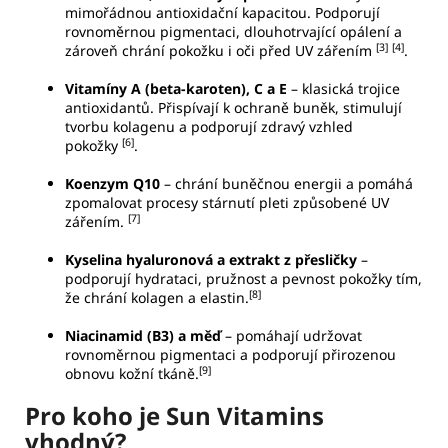
mimořádnou antioxidační kapacitou. Podporují
rovnoměrnou pigmentaci, dlouhotrvající opálení a
[3]
[4]
zároveň chrání pokožku i oči před UV zářením
.
Vitamíny A (beta-karoten), C a E
– klasická trojice
antioxidantů. Přispívají k ochraně buněk, stimulují
tvorbu kolagenu a podporují zdravý vzhled
[6]
pokožky
.
Koenzym Q10
– chrání buněčnou energii a pomáhá
zpomalovat procesy stárnutí pleti způsobené UV
[7]
zářením.
Kyselina hyaluronová a extrakt z přesličky
–
podporují hydrataci, pružnost a pevnost pokožky tím,
[8]
že chrání kolagen a elastin.
Niacinamid (B3) a měď
– pomáhají udržovat
rovnoměrnou pigmentaci a podporují přirozenou
[9]
obnovu kožní tkáně.
Pro koho je Sun Vitamins
vhodný?