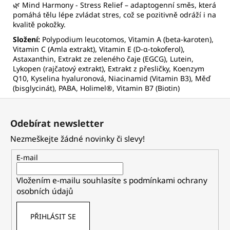
🌿
Mind Harmony - Stress Relief
– adaptogenní směs, která
pomáhá tělu lépe zvládat stres, což se pozitivně odráží i na
kvalitě pokožky.
Složení:
Polypodium leucotomos, Vitamin A (beta-karoten),
Vitamin C (Amla extrakt), Vitamin E (D-α-tokoferol),
Astaxanthin, Extrakt ze zeleného čaje (EGCG), Lutein,
Lykopen (rajčatový extrakt), Extrakt z přesličky, Koenzym
Q10, Kyselina hyaluronová, Niacinamid (Vitamin B3), Měď
(bisglycinát), PABA, Holimel®, Vitamin B7 (Biotin)
Z
á
Odebírat newsletter
p
Nezmeškejte žádné novinky či slevy!
a
t
E-mail
í
Vložením e-mailu souhlasíte s
podmínkami ochrany
osobních údajů
PŘIHLÁSIT SE