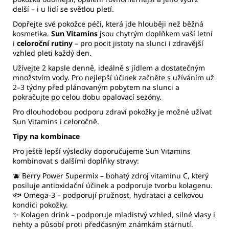
delší – i u lidí se světlou pletí.
Dopřejte své pokožce péči, která jde hlouběji než běžná
kosmetika.
Sun Vitamins
jsou chytrým doplňkem vaší letní
i
celoroční rutiny
– pro pocit jistoty na slunci i zdravější
vzhled pleti každý den.
Užívejte 2 kapsle denně, ideálně s jídlem a dostatečným
množstvím vody. Pro nejlepší účinek začněte s užíváním už
2–3 týdny před plánovaným pobytem na slunci a
pokračujte po celou dobu opalovací sezóny.
Pro dlouhodobou podporu zdraví pokožky je možné užívat
Sun Vitamins i celoročně.
Tipy na kombinace
Pro ještě lepší výsledky doporučujeme Sun Vitamins
kombinovat s dalšími doplňky stravy:
🫐
Berry Power Supermix
– bohatý zdroj vitamínu C, který
posiluje antioxidační účinek a podporuje tvorbu kolagenu.
🐟
Omega-3
– podporují pružnost, hydrataci a celkovou
kondici pokožky.
✨
Kolagen drink
– podporuje mladistvý vzhled, silné vlasy i
nehty a působí proti předčasným známkám stárnutí.