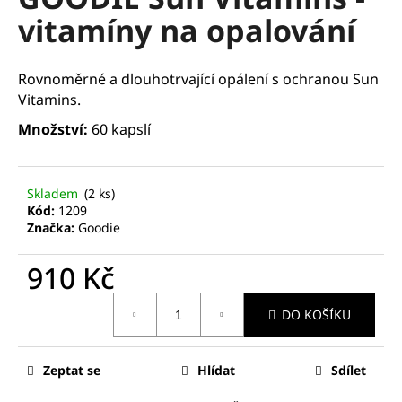
je
a
vitamíny na opalování
0,0
z
j
5
í
hvězdiček.
Rovnoměrné a dlouhotrvající opálení s ochranou Sun
t
Vitamins.
?
Množství:
60 kapslí
Skladem
(2 ks)
HLEDAT
Kód:
1209
Značka:
Goodie
910 Kč
D
Měrná
o
DO KOŠÍKU
cena:
p
o
r
Zeptat se
Hlídat
Sdílet
u