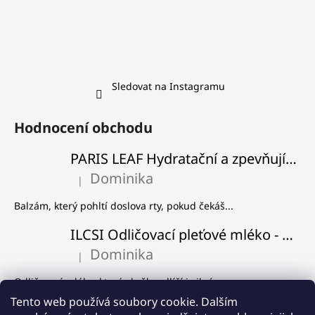
Sledovat na Instagramu
Hodnocení obchodu
PARIS LEAF Hydratační a zpevňující balzám na rty
Dominika
|
Hodnocení produktu je 5 z 5 hvězdiček.
Balzám, který pohltí doslova rty, pokud čekáš...
ILCSI Odličovací pleťové mléko - Višeň a švestka
Dominika
|
Hodnocení produktu je 5 z 5 hvězdiček.
Odličovací mléko, které skvěle odlíčí i silný...
Tento web používá soubory cookie. Dalším
ILCSI Čistící gel - Mydlice lékařská