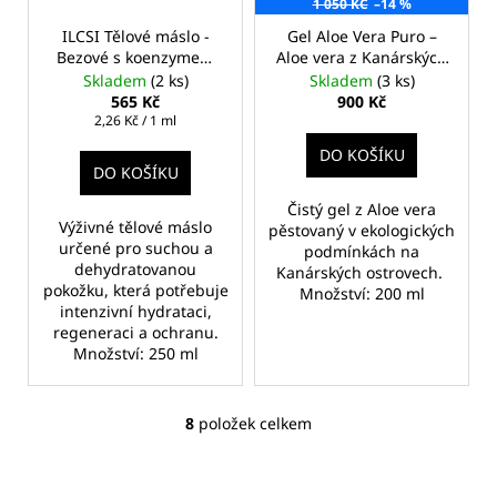
1 050 KČ
–14 %
ILCSI Tělové máslo -
Gel Aloe Vera Puro –
Bezové s koenzymem
Aloe vera z Kanárských
Q10
ostrovů
Skladem
(2 ks)
Skladem
(3 ks)
565 Kč
900 Kč
Měrná
2,26 Kč / 1 ml
cena:
DO KOŠÍKU
DO KOŠÍKU
Čistý gel z Aloe vera
Výživné tělové máslo
pěstovaný v ekologických
určené pro suchou a
podmínkách na
dehydratovanou
Kanárských ostrovech.
pokožku, která potřebuje
Množství: 200 ml
intenzivní hydrataci,
regeneraci a ochranu.
Množství: 250 ml
8
položek celkem
O
v
l