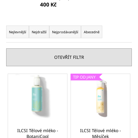
400 Kč
a
j
í
Ř
t
a
Nejlevnější
Nejdražší
Nejprodávanější
Abecedně
?
z
e
n
OTEVŘÍT FILTR
í
p
HLEDAT
V
TIP OD JANY
r
ý
o
p
d
D
i
u
o
s
p
k
p
o
t
r
r
ů
o
ILCSI Tělové mléko -
ILCSI Tělové mléko -
u
BotaniCool
Měsíček