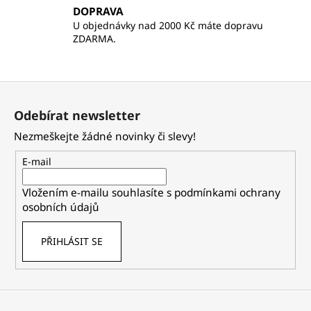
DOPRAVA
U objednávky nad 2000 Kč máte dopravu
ZDARMA.
Z
á
Odebírat newsletter
p
Nezmeškejte žádné novinky či slevy!
a
t
E-mail
í
Vložením e-mailu souhlasíte s
podmínkami ochrany
osobních údajů
PŘIHLÁSIT SE