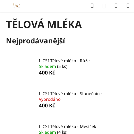
K
Přejít
Hledat
Náku
M
Přihlášení
na
o
obsah
Zpět
Zpět
košík
š
TĚLOVÁ MLÉKA
í
C
k
Nejprodávanější
o
p
o
ILCSI Tělové mléko - Růže
t
Skladem
(5 ks)
ř
400 Kč
e
b
u
ILCSI Tělové mléko - Slunečnice
Vyprodáno
j
400 Kč
e
t
e
ILCSI Tělové mléko - Měsíček
n
Skladem
(4 ks)