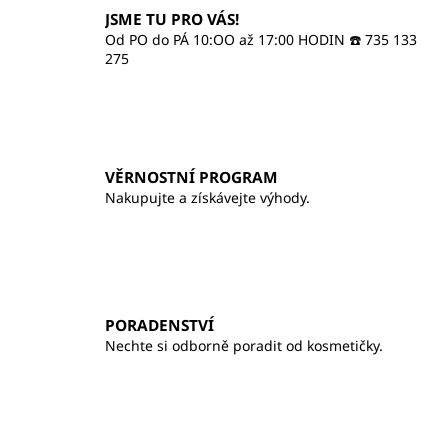
á
JSME TU PRO VÁS!
d
Od PO do PÁ 10:OO až 17:00 HODIN ☎️ 735 133
a
275
c
í
p
r
v
VĚRNOSTNÍ PROGRAM
k
Nakupujte a získávejte výhody.
y
v
ý
p
i
s
PORADENSTVÍ
u
Nechte si odborně poradit od kosmetičky.