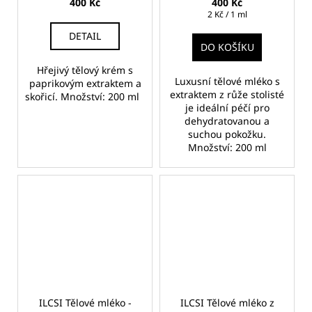
400 Kč
400 Kč
Měrná
2 Kč / 1 ml
cena:
DETAIL
DO KOŠÍKU
Hřejivý tělový krém s
Luxusní tělové mléko s
paprikovým extraktem a
extraktem z růže stolisté
skořicí. Množství: 200 ml
je ideální péčí pro
dehydratovanou a
suchou pokožku.
Množství: 200 ml
ILCSI Tělové mléko -
ILCSI Tělové mléko z