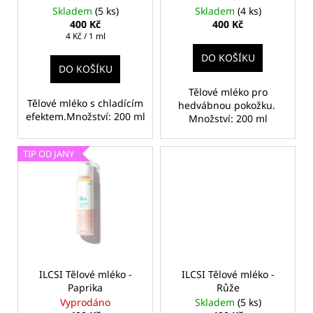
d
č
Skladem
(5 ks)
Skladem
(4 ks)
u
u
400 Kč
400 Kč
j
k
Měrná
4 Kč / 1 ml
e
cena:
t
DO KOŠÍKU
m
DO KOŠÍKU
ů
e
Tělové mléko pro
Tělové mléko s chladícím
hedvábnou pokožku.
efektem.Množství: 200 ml
Množství: 200 ml
ILCSI
ČISTÍCÍ
GEL
TIP OD JANY
-
MYDLICE
LÉKAŘSKÁ
370
Kč
ILCSI Tělové mléko -
ILCSI Tělové mléko -
Paprika
Růže
Vyprodáno
Skladem
(5 ks)