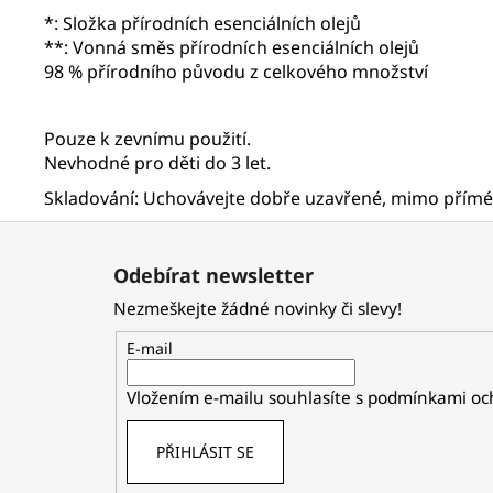
*: Složka přírodních esenciálních olejů
**: Vonná směs přírodních esenciálních olejů
98 % přírodního původu z celkového množství
Pouze k zevnímu použití.
Nevhodné pro děti do 3 let.
Skladování: Uchovávejte dobře uzavřené, mimo přímé 
Z
á
Odebírat newsletter
p
Nezmeškejte žádné novinky či slevy!
a
t
E-mail
í
Vložením e-mailu souhlasíte s
podmínkami och
PŘIHLÁSIT SE