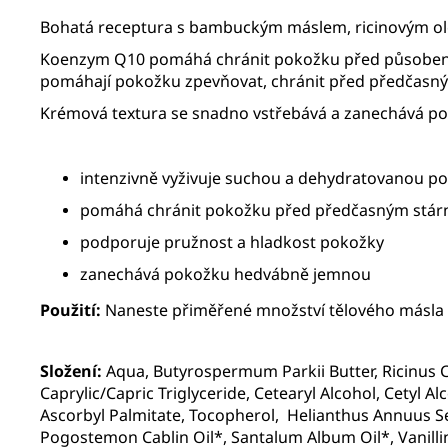
Bohatá receptura s bambuckým máslem, ricinovým ole
Koenzym Q10 pomáhá chránit pokožku před působením vo
pomáhají pokožku zpevňovat, chránit před předčasný
Krémová textura se snadno vstřebává a zanechává pok
intenzivně vyživuje suchou a dehydratovanou p
pomáhá chránit pokožku před předčasným stár
podporuje pružnost a hladkost pokožky
zanechává pokožku hedvábně jemnou
Použití:
Naneste přiměřené množství tělového másla n
Složení:
Aqua, Butyrospermum Parkii Butter, Ricinus Co
Caprylic/Capric Triglyceride, Cetearyl Alcohol, Cetyl 
Ascorbyl Palmitate, Tocopherol, Helianthus Annuus Seed
Pogostemon Cablin Oil*, Santalum Album Oil*, Vanilli