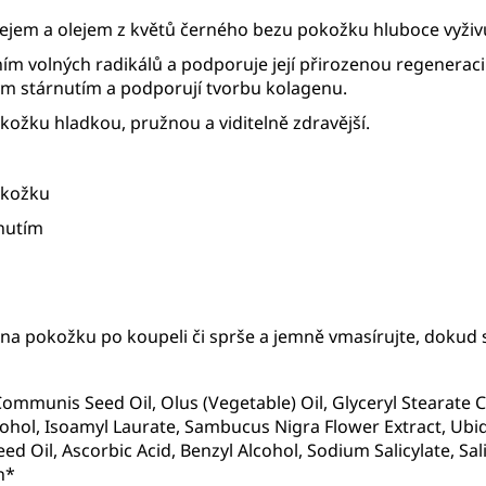
jem a olejem z květů černého bezu pokožku hluboce vyživu
lných radikálů a podporuje její přirozenou regeneraci. Vi
m stárnutím a podporují tvorbu kolagenu.
ožku hladkou, pružnou a viditelně zdravější.
okožku
nutím
a pokožku po koupeli či sprše a jemně vmasírujte, dokud s
mmunis Seed Oil, Olus (Vegetable) Oil, Glyceryl Stearate C
Alcohol, Isoamyl Laurate, Sambucus Nigra Flower Extract, Ubi
 Oil, Ascorbic Acid, Benzyl Alcohol, Sodium Salicylate, Sal
n*