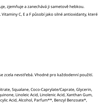
je, zjemňuje a zanechává ji sametově hebkou.
taminy C, E a F působí jako silné antioxidanty, které
e zcela nevstřebá. Vhodné pro každodenní použití.
itrate, Squalane, Coco-Caprylate/Caprate, Glycerin,
quinone, Linoleic Acid, Linolenic Acid, Xanthan Gum,
icylic Acid, Alcohol, Parfum**, Benzyl Benzoate*,