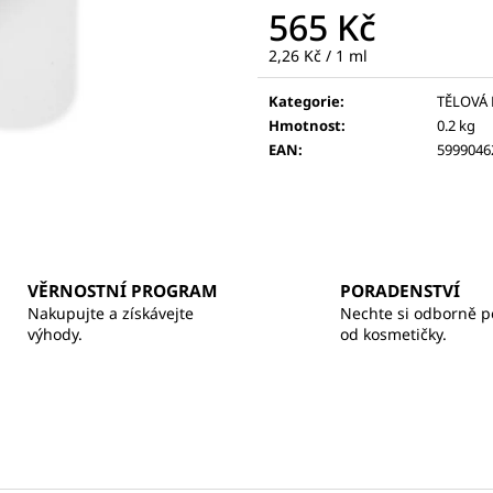
BALZÁM NA RTY
370 Kč
565 Kč
260 Kč
Měrná
2,26 Kč / 1 ml
cena:
Kategorie
:
TĚLOVÁ
Hmotnost
:
0.2 kg
EAN
:
5999046
VĚRNOSTNÍ PROGRAM
PORADENSTVÍ
Nakupujte a získávejte
Nechte si odborně p
výhody.
od kosmetičky.