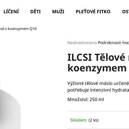
LÍČENÍ
DĚTI
MUŽI
PLEŤOVÉ FITKO
OS
ezové s koenzymem Q10
Co potřebujete najít?
Průměrné
Neohodnoceno
Podrobnosti ho
hodnocení
ILCSI Tělové
produktu
HLEDAT
je
koenzymem
0,0
z
5
Doporučujeme
hvězdiček.
Výživné tělové máslo určen
potřebuje intenzivní hydrata
Množství: 250 ml
Skladem
(2 ks)
ILCSI ČISTÍCÍ GEL - MYDLICE LÉKAŘSKÁ
PARIS LEAF HYD