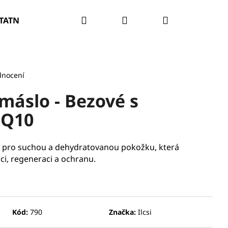
Hledat
Přihlášení
Nákupní
TATNÍ
PROBLÉM PLETI
O NÁS
SALONY
košík
dnocení
 máslo - Bezové s
 Q10
é pro suchou a dehydratovanou pokožku, která
ci, regeneraci a ochranu.
Kód:
790
Značka:
Ilcsi
RATAČNÍ A ZPEVŇUJÍCÍ