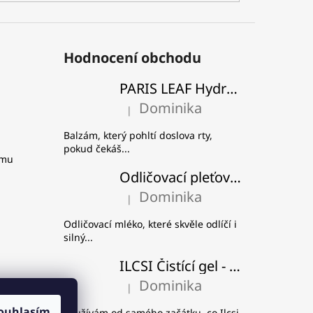
Hodnocení obchodu
PARIS LEAF Hydratační a zpevňující balzám na rty
Dominika
|
Hodnocení produktu je 5 z 5 hvězdiček.
Balzám, který pohltí doslova rty,
pokud čekáš...
amu
Odličovací pleťové mléko - Višeň a švestka
Dominika
|
Hodnocení produktu je 5 z 5 hvězdiček.
Odličovací mléko, které skvěle odlíčí i
silný...
ILCSI Čistící gel - Mydlice lékařská
Dominika
|
Hodnocení produktu je 5 z 5 hvězdiček.
ouhlasím
Používám od samého začátku, co Ilcsi