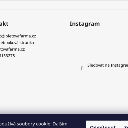
akt
Instagram
o
@
pletovafarma.cz
cebooková stránka
etovafarma.cz
5133275
Sledovat na Instagr
používá soubory cookie. Dalším
Odmítnout
S