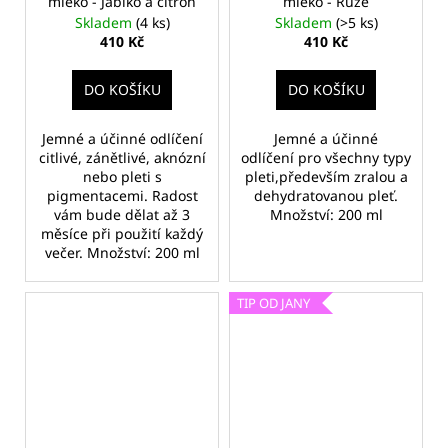
mléko - Jablko a citrón
mléko - Růže
Skladem
(4 ks)
Skladem
(>5 ks)
410 Kč
410 Kč
DO KOŠÍKU
DO KOŠÍKU
Jemné a účinné odlíčení
Jemné a účinné
citlivé, zánětlivé, aknózní
odlíčení pro všechny typy
nebo pleti s
pleti,především zralou a
pigmentacemi. Radost
dehydratovanou pleť.
vám bude dělat až 3
Množství: 200 ml
měsíce při použití každý
večer. Množství: 200 ml
TIP OD JANY