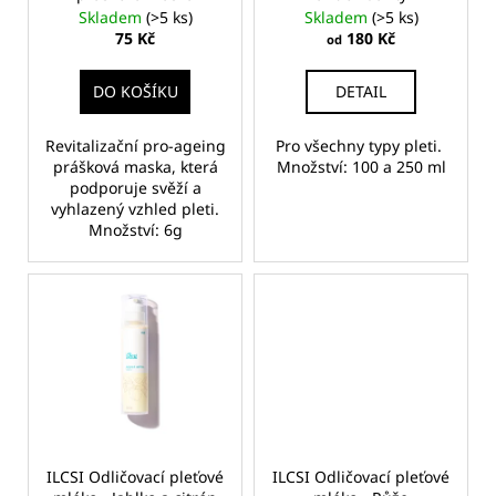
d
č
Skladem
(>5 ks)
Skladem
(>5 ks)
u
u
75 Kč
180 Kč
od
j
k
e
t
DO KOŠÍKU
DETAIL
m
ů
e
Revitalizační pro-ageing
Pro všechny typy pleti.
prášková maska, která
Množství: 100 a 250 ml
podporuje svěží a
ILCSI
ČISTÍCÍ
vyhlazený vzhled pleti.
GEL
Množství: 6g
-
MYDLICE
LÉKAŘSKÁ
370
Kč
ILCSI Odličovací pleťové
ILCSI Odličovací pleťové