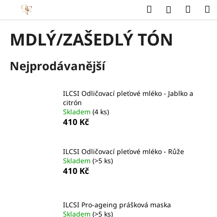
K
Přejít
Hledat
Náku
M
Přihlášení
na
o
obsah
Zpět
Zpět
košík
š
MDLÝ/ZAŠEDLÝ TÓN
í
C
k
Nejprodávanější
o
p
o
ILCSI Odličovací pleťové mléko - Jablko a
t
citrón
Skladem
(4 ks)
ř
410 Kč
e
b
u
ILCSI Odličovací pleťové mléko - Růže
Skladem
(>5 ks)
j
410 Kč
e
t
e
ILCSI Pro-ageing prášková maska
n
Skladem
(>5 ks)