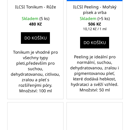
ILCSI Tonikum - Růže
ILCSI Peeling - Mořský
písek a vrba
Skladem
(5 ks)
Skladem
(>5 ks)
480 Kč
506 Kč
Měrná
10,12 Kč / 1 ml
cena:
DO KOŠÍKU
DO KOŠÍKU
Tonikum je vhodné pro
Peeling je ideální pro
všechny typy
normální, suchou,
pleti,především pro
dehydratovanou, zralou i
suchou,
pigmentovanou pleť,
dehydratovanou, citlivou,
které dodává hebkost,
zralou a pleť s
hydrataci a svěží vzhled.
rozšířenými póry.
Množství: 50 ml
Množství: 100 ml