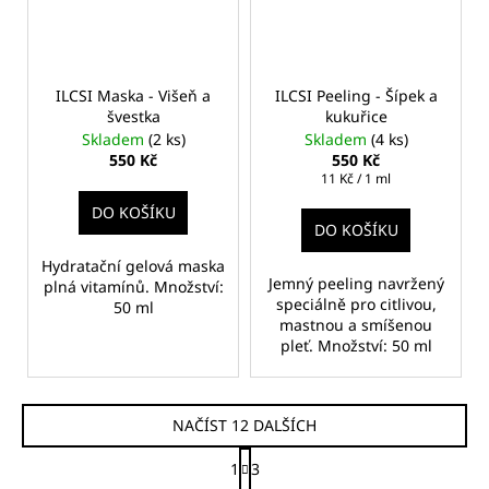
ILCSI Maska - Višeň a
ILCSI Peeling - Šípek a
švestka
kukuřice
Skladem
(2 ks)
Skladem
(4 ks)
550 Kč
550 Kč
Měrná
11 Kč / 1 ml
cena:
DO KOŠÍKU
DO KOŠÍKU
Hydratační gelová maska
Jemný peeling navržený
plná vitamínů. Množství:
speciálně pro citlivou,
50 ml
mastnou a smíšenou
pleť. Množství: 50 ml
NAČÍST 12 DALŠÍCH
S
1
3
t