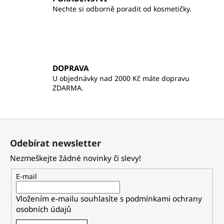
Nechte si odborně poradit od kosmetičky.
DOPRAVA
U objednávky nad 2000 Kč máte dopravu
ZDARMA.
Z
á
Odebírat newsletter
p
Nezmeškejte žádné novinky či slevy!
a
t
E-mail
í
Vložením e-mailu souhlasíte s
podmínkami ochrany
osobních údajů