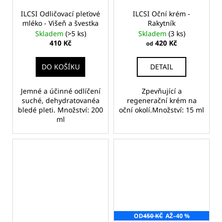
ILCSI Odličovací pleťové
ILCSI Oční krém -
mléko - Višeň a švestka
Rakytník
Skladem
(>5 ks)
Skladem
(3 ks)
410 Kč
420 Kč
od
DO KOŠÍKU
DETAIL
Jemné a účinné odlíčení
Zpevňující a
suché, dehydratovanéa
regenerační krém na
bledé pleti. Množství: 200
oční okolí.Množství: 15 ml
ml
OD
450 KČ
AŽ
–40 %