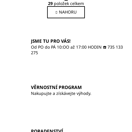
O
r
29
položek celkem
v
á
NAHORU
l
n
k
á
o
d
v
a
á
c
JSME TU PRO VÁS!
n
í
í
Od PO do PÁ 10:OO až 17:00 HODIN ☎️ 735 133
p
275
r
v
k
y
v
VĚRNOSTNÍ PROGRAM
ý
Nakupujte a získávejte výhody.
p
i
s
u
PORADENSTVÍ