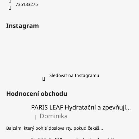
735133275
Instagram
Sledovat na Instagramu
Hodnocení obchodu
PARIS LEAF Hydratační a zpevňující balzám na rty
Dominika
|
Hodnocení produktu je 5 z 5 hvězdiček.
Balzám, který pohltí doslova rty, pokud čekáš...