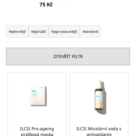
75 Kč
a
j
í
Ř
t
a
Nejlevnější
Nejdražší
Nejprodávanější
Abecedně
?
z
e
n
OTEVŘÍT FILTR
í
p
HLEDAT
V
r
ý
o
p
d
D
i
u
o
s
p
k
p
o
t
r
r
ů
o
ILCSI Pro-ageing
ILCSI Micelární voda s
u
prášková maska
antioxidanty