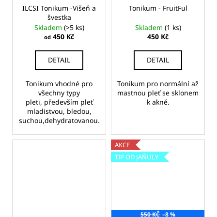
ILCSI Tonikum -Višeň a
Tonikum - FruitFul
švestka
Skladem
(>5 ks)
Skladem
(1 ks)
450 Kč
450 Kč
od
DETAIL
DETAIL
Tonikum vhodné pro
Tonikum pro normální až
všechny typy
mastnou pleť se sklonem
pleti, především pleť
k akné.
mladistvou, bledou,
suchou,dehydratovanou.
AKCE
TIP OD JAŇULY
550 KČ
–8 %