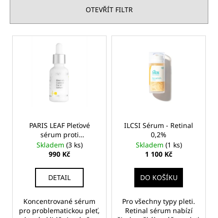
n
OTEVŘÍT FILTR
í
p
V
r
ý
o
p
d
i
u
s
k
p
t
r
ů
o
PARIS LEAF Pleťové
ILCSI Sérum - Retinal
sérum proti
0,2%
d
nedokonalostem
Skladem
(3 ks)
Skladem
(1 ks)
u
990 Kč
1 100 Kč
k
t
DETAIL
DO KOŠÍKU
ů
Koncentrované sérum
Pro všechny typy pleti.
pro problematickou pleť,
Retinal sérum nabízí