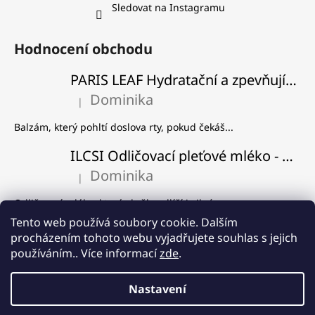
Sledovat na Instagramu
Hodnocení obchodu
PARIS LEAF Hydratační a zpevňující balzám na rty
Dominika
|
Hodnocení produktu je 5 z 5 hvězdiček.
Balzám, který pohltí doslova rty, pokud čekáš...
ILCSI Odličovací pleťové mléko - Višeň a švestka
Dominika
|
Hodnocení produktu je 5 z 5 hvězdiček.
Odličovací mléko, které skvěle odlíčí i silný...
Tento web používá soubory cookie. Dalším
ILCSI Čistící gel - Mydlice lékařská
procházením tohoto webu vyjadřujete souhlas s jejich
Dominika
používáním.. Více informací
zde
.
|
Hodnocení produktu je 5 z 5 hvězdiček.
Používám od samého začátku, co Ilcsi znám a...
Nastavení
Vytvořil Shoptet