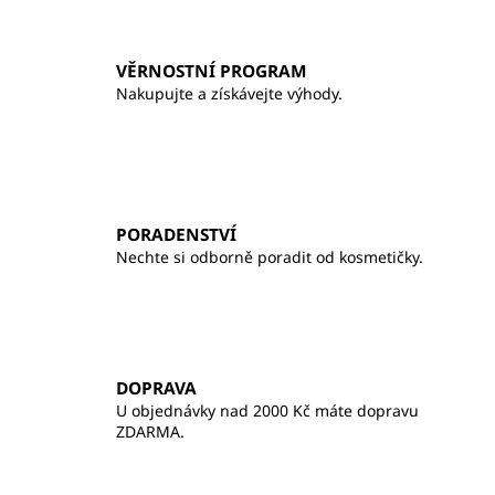
v
k
y
VĚRNOSTNÍ PROGRAM
v
Nakupujte a získávejte výhody.
ý
p
i
s
u
PORADENSTVÍ
Nechte si odborně poradit od kosmetičky.
DOPRAVA
U objednávky nad 2000 Kč máte dopravu
ZDARMA.