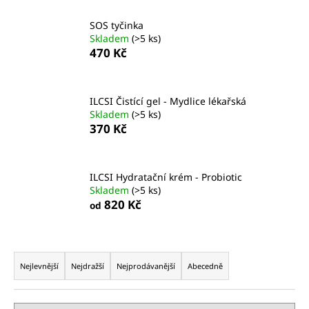
č
u
SOS tyčinka
j
Skladem
(>5 ks)
e
470 Kč
m
e
ILCSI Čistící gel - Mydlice lékařská
Skladem
(>5 ks)
ILCSI
370 Kč
ČISTÍCÍ
GEL
-
MYDLICE
LÉKAŘSKÁ
ILCSI Hydratační krém - Probiotic
Skladem
(>5 ks)
370
820 Kč
od
Kč
Ř
a
Nejlevnější
Nejdražší
Nejprodávanější
Abecedně
z
e