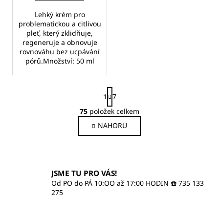
Lehký krém pro
problematickou a citlivou
pleť, který zklidňuje,
regeneruje a obnovuje
rovnováhu bez ucpávání
pórů.Množství: 50 ml
S
1
7
t
r
75
položek celkem
O
á
v
NAHORU
n
l
k
o
á
v
d
á
a
JSME TU PRO VÁS!
n
c
í
Od PO do PÁ 10:OO až 17:00 HODIN ☎️ 735 133
í
275
p
r