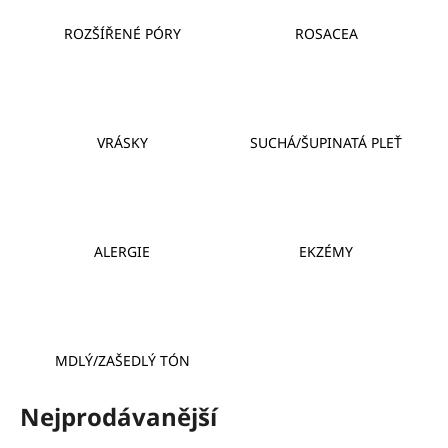
a
ROZŠÍŘENÉ PÓRY
ROSACEA
j
í
t
?
VRÁSKY
SUCHÁ/ŠUPINATÁ PLEŤ
HLEDAT
ALERGIE
EKZÉMY
D
o
p
MDLÝ/ZAŠEDLÝ TÓN
o
r
Nejprodávanější
u