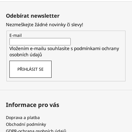
Z
á
Odebírat newsletter
p
Nezmeškejte žádné novinky či slevy!
a
t
E-mail
í
Vložením e-mailu souhlasíte s
podmínkami ochrany
osobních údajů
PŘIHLÁSIT SE
Informace pro vás
Doprava a platba
Obchodní podmínky
GDPR-ochrana osobních údajů