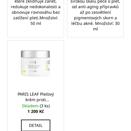
které zklidňuje zánět,
širokou škálu péče o pleť,
redukuje nedokonalosti a
od anti-aging přípravků
obnovuje rovnováhu bez
až po zesvětlení
zatížení pleti.Množství:
pigmentových skvrn a
50 ml
léčbu akné. Množství: 30
ml
PARIS LEAF Pleťový
krém proti
nedokonalostem
Skladem
(3 ks)
1 200 Kč
DETAIL