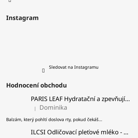
Instagram
Sledovat na Instagramu
Hodnocení obchodu
PARIS LEAF Hydratační a zpevňující balzám na rty
Dominika
|
Hodnocení produktu je 5 z 5 hvězdiček.
Balzám, který pohltí doslova rty, pokud čekáš...
ILCSI Odličovací pleťové mléko - Višeň a švestka