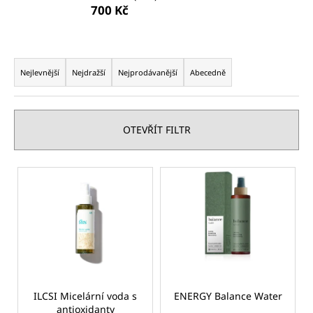
700 Kč
a
j
í
Ř
t
a
Nejlevnější
Nejdražší
Nejprodávanější
Abecedně
?
z
e
n
OTEVŘÍT FILTR
í
p
HLEDAT
V
r
ý
o
p
d
D
i
u
o
s
p
k
p
o
t
r
r
ů
o
ILCSI Micelární voda s
ENERGY Balance Water
u
antioxidanty