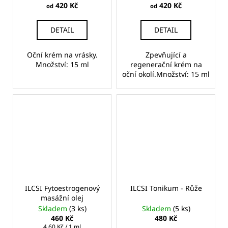
420 Kč
420 Kč
od
od
DETAIL
DETAIL
Oční krém na vrásky.
Zpevňující a
Množství: 15 ml
regenerační krém na
oční okolí.Množství: 15 ml
ILCSI Fytoestrogenový
ILCSI Tonikum - Růže
masážní olej
Skladem
(3 ks)
Skladem
(5 ks)
460 Kč
480 Kč
Měrná
4,60 Kč / 1 ml