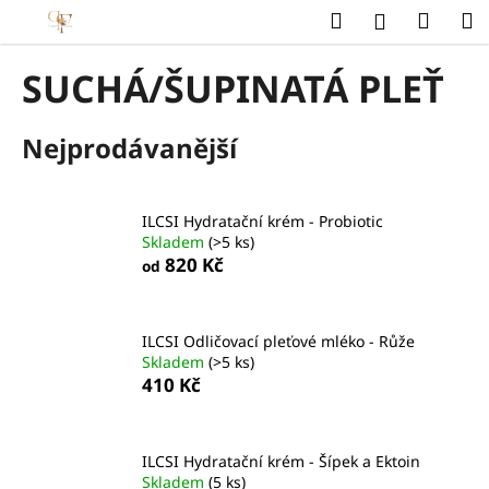
K
Přejít
Hledat
Náku
M
Přihlášení
na
o
obsah
Zpět
Zpět
košík
š
SUCHÁ/ŠUPINATÁ PLEŤ
í
C
k
Nejprodávanější
o
p
o
ILCSI Hydratační krém - Probiotic
t
Skladem
(>5 ks)
ř
820 Kč
od
e
b
u
ILCSI Odličovací pleťové mléko - Růže
Skladem
(>5 ks)
j
410 Kč
e
t
e
ILCSI Hydratační krém - Šípek a Ektoin
n
Skladem
(5 ks)