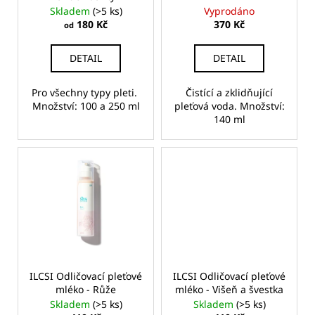
d
č
Skladem
(>5 ks)
Vyprodáno
u
u
180 Kč
370 Kč
od
j
k
e
t
DETAIL
DETAIL
m
ů
e
Pro všechny typy pleti.
Čistící a zklidňující
Množství: 100 a 250 ml
pleťová voda. Množství:
140 ml
ILCSI
HYDRATAČNÍ
KRÉM
-
PROBIOTIC
820
Kč
ILCSI Odličovací pleťové
ILCSI Odličovací pleťové
mléko - Růže
mléko - Višeň a švestka
Skladem
(>5 ks)
Skladem
(>5 ks)