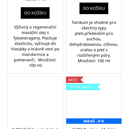
cena:
DO KOŠÍKU
DO KOŠÍKU
Tonikum je vhodné pro
Výživný a regenerační
všechny typy
masážní olej s
pleti,především pro
fytoestrogeny. Posiluje
suchou,
elasticitu, vyživuje do
dehydratovanou, citlivou,
hloubky a krásně voní po
zralou a pleť s
mandarince a
rozšířenými póry.
pomeranči. Množství:
Množství: 100 ml
100 ml
AKCE
TIP OD JAŇULY
550 KČ
–8 %