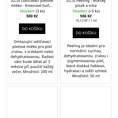
ILCSI Odličovací pleťové
ILCSI Peeling - Mořský
mléko - Kmenové buňky
písek a vrba
hroznů
Skladem
(3 ks)
Skladem
(>5 ks)
500 Kč
506 Kč
Měrná
10,12 Kč / 1 ml
cena:
DO KOŠÍKU
DO KOŠÍKU
Omlazující odličovací
Peeling je ideální pro
pleťové mléko pro pleť
normální, suchou,
zralou, s vráskami nebo
dehydratovanou, zralou i
dehydratovanou. Radost
pigmentovanou pleť,
vám bude dělat až 3
které dodává hebkost,
měsíce při použití každý
hydrataci a svěží vzhled.
večer. Množství: 200 ml
Množství: 50 ml