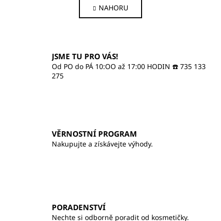
á
NAHORU
l
n
k
á
o
d
v
a
á
c
JSME TU PRO VÁS!
n
í
í
Od PO do PÁ 10:OO až 17:00 HODIN ☎️ 735 133
p
275
r
v
k
y
v
VĚRNOSTNÍ PROGRAM
ý
Nakupujte a získávejte výhody.
p
i
s
u
PORADENSTVÍ
Nechte si odborně poradit od kosmetičky.