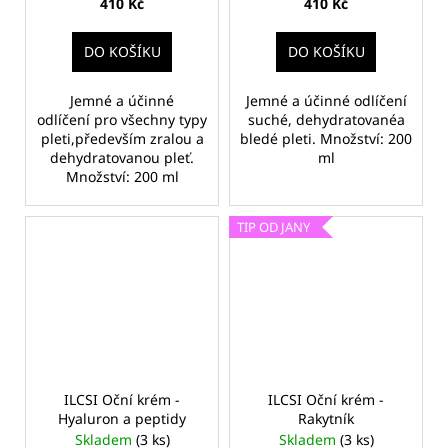
410 Kč
410 Kč
DO KOŠÍKU
DO KOŠÍKU
Jemné a účinné
Jemné a účinné odlíčení
odlíčení pro všechny typy
suché, dehydratovanéa
pleti,především zralou a
bledé pleti. Množství: 200
dehydratovanou pleť.
ml
Množství: 200 ml
TIP OD JANY
ILCSI Oční krém -
ILCSI Oční krém -
Hyaluron a peptidy
Rakytník
Skladem
(3 ks)
Skladem
(3 ks)