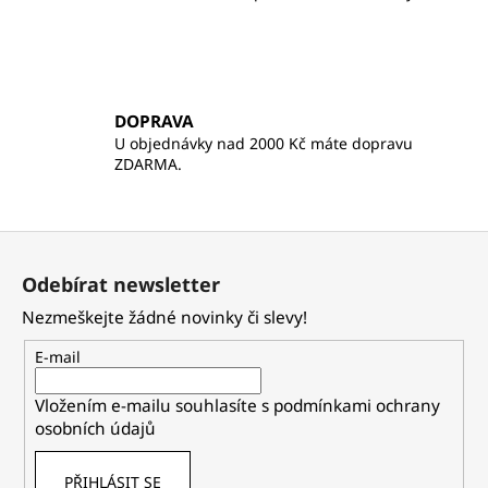
DOPRAVA
U objednávky nad 2000 Kč máte dopravu
ZDARMA.
Z
á
Odebírat newsletter
p
Nezmeškejte žádné novinky či slevy!
a
t
E-mail
í
Vložením e-mailu souhlasíte s
podmínkami ochrany
osobních údajů
PŘIHLÁSIT SE