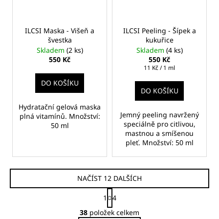
ILCSI Maska - Višeň a
ILCSI Peeling - Šípek a
švestka
kukuřice
Skladem
(2 ks)
Skladem
(4 ks)
550 Kč
550 Kč
Měrná
11 Kč / 1 ml
cena:
DO KOŠÍKU
DO KOŠÍKU
Hydratační gelová maska
Jemný peeling navržený
plná vitamínů. Množství:
speciálně pro citlivou,
50 ml
mastnou a smíšenou
pleť. Množství: 50 ml
NAČÍST 12 DALŠÍCH
S
1
4
t
O
r
38
položek celkem
v